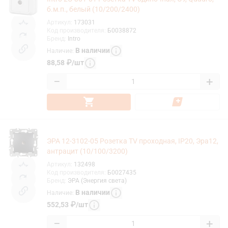
б.м.п., белый (10/200/2400)
Артикул
:
173031
Код производителя
:
Б0038872
Бренд
:
Intro
В наличии
Наличие
:
88,58
₽
/
шт
−
+
ЭРА 12-3102-05 Розетка TV проходная, IP20, Эра12,
антрацит (10/100/3200)
Артикул
:
132498
Код производителя
:
Б0027435
Бренд
:
ЭРА (Энергия света)
В наличии
Наличие
:
552,53
₽
/
шт
−
+