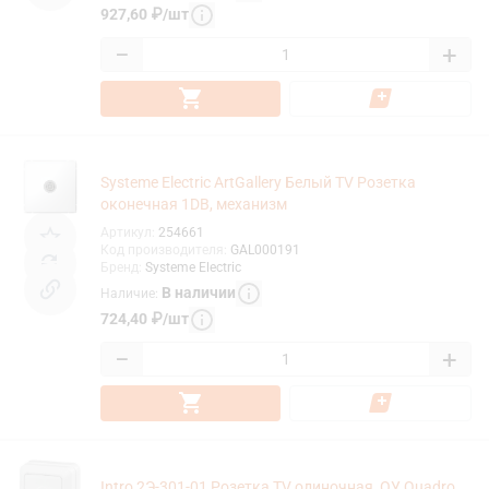
927,60
₽
/
шт
−
+
Systeme Electric ArtGallery Белый TV Розетка
оконечная 1DB, механизм
Артикул
:
254661
Код производителя
:
GAL000191
Бренд
:
Systeme Electric
В наличии
Наличие
:
724,40
₽
/
шт
−
+
Intro 2Э-301-01 Розетка TV одиночная, ОУ, Quadro,