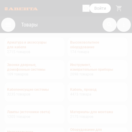
Войти
Товары
Арматура и аксессуары
Высоковольтное
для кабеля
оборудование
2715
товаров
174
товара
Звонки дверные,
Инструмент,
домофонные системы
измерительные приборы
109
товаров
2098
товаров
Кабеленесущие системы
Кабель, провод
3235
товаров
4473
товара
Лампы (источники света)
Материалы для монтажа
1205
товаров
2175
товаров
Оборудование для