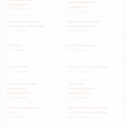
Низковольтное
молниезащиты и
оборудование
заземления
7586
товаров
336
товаров
Пожарно-охранные
Приводная техника,
системы, сигнализация
электродвигатели
611
товаров
135
товаров
Разъемы
Ретро-проводка
222
товара
234
товара
Светотехника
Системы автоматизации
5128
товаров
1190
товаров
Системы обогрева,
Средства
вентиляции,
индивидуальной
климатотехника
защиты (СИЗ)
697
товаров
128
товаров
Счетчики (приборы
Телекоммуникационные
учета)
и спутниковые системы
130
товаров
400
товаров