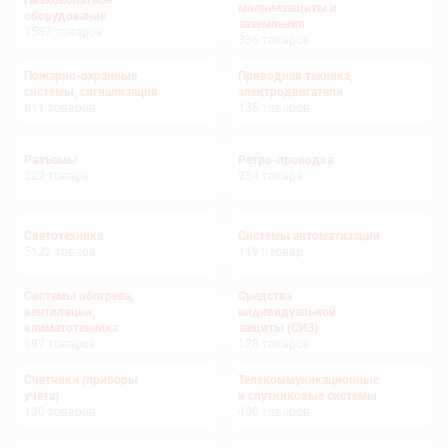
Низковольтное
молниезащиты и
оборудование
заземления
7587
товаров
336
товаров
Пожарно-охранные
Приводная техника,
системы, сигнализация
электродвигатели
611
товаров
135
товаров
Разъемы
Ретро-проводка
222
товара
234
товара
Светотехника
Системы автоматизации
5132
товара
1191
товар
Системы обогрева,
Средства
вентиляции,
индивидуальной
климатотехника
защиты (СИЗ)
697
товаров
128
товаров
Счетчики (приборы
Телекоммуникационные
учета)
и спутниковые системы
130
товаров
400
товаров