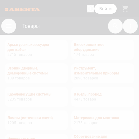
Войти
Товары
Арматура и аксессуары
Высоковольтное
для кабеля
оборудование
2715
товаров
174
товара
Звонки дверные,
Инструмент,
домофонные системы
измерительные приборы
109
товаров
2098
товаров
Кабеленесущие системы
Кабель, провод
3235
товаров
4473
товара
Лампы (источники света)
Материалы для монтажа
1205
товаров
2175
товаров
Оборудование для