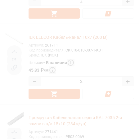
−
+
IEK ELECOR Кабель-канал 10х7 (200 м)
Артикул
:
261711
Код производителя
:
CKK10-010-007-1-K01
Бренд
:
IEK (ИЭК)
В наличии
Наличие
:
45,83
₽
/
м
−
+
Промрукав Кабель-канал серый RAL 7035 2-й
замок в п/э 15х10 (234м/уп)
Артикул
:
271441
Код производителя
:
PR03.0069