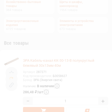
Хозяйственно-бытовые
Щиты и шкафы,
товары
шинопровод
364
товара
1964
товара
Электроустановочные
Элементы и устройства
изделия
электропитания
4725
товаров
673
товара
Все товары
ЭРА Кабель-канал KK-30-13-B полукруглый
бежевый 30х13мм 40м
Артикул
:
287271
Код производителя
:
Б0058627
Бренд
:
ЭРА (Энергия света)
В наличии
Наличие
:
286,48
₽
/
шт
−
+