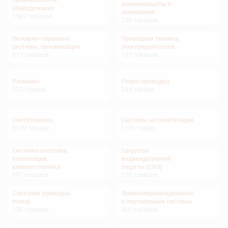
Низковольтное
молниезащиты и
оборудование
заземления
7587
товаров
336
товаров
Пожарно-охранные
Приводная техника,
системы, сигнализация
электродвигатели
611
товаров
135
товаров
Разъемы
Ретро-проводка
222
товара
234
товара
Светотехника
Системы автоматизации
5132
товара
1191
товар
Системы обогрева,
Средства
вентиляции,
индивидуальной
климатотехника
защиты (СИЗ)
697
товаров
128
товаров
Счетчики (приборы
Телекоммуникационные
учета)
и спутниковые системы
130
товаров
400
товаров