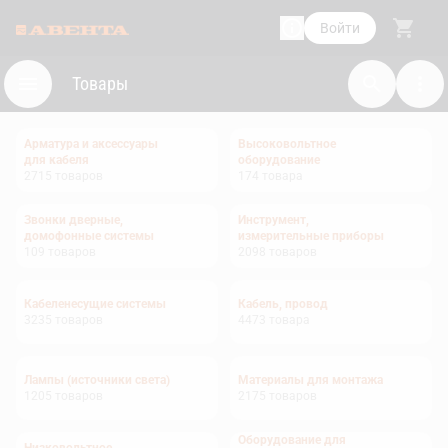
Войти
Товары
Арматура и аксессуары
Высоковольтное
для кабеля
оборудование
2715
товаров
174
товара
Звонки дверные,
Инструмент,
домофонные системы
измерительные приборы
109
товаров
2098
товаров
Кабеленесущие системы
Кабель, провод
3235
товаров
4473
товара
Лампы (источники света)
Материалы для монтажа
1205
товаров
2175
товаров
Оборудование для