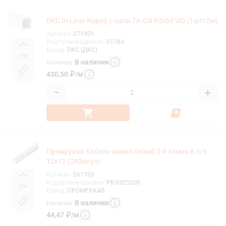
DKC In-Liner Короб с напр.TA-GN 60x60 W0 (1шт=2м)
Артикул
:
271901
Код производителя
:
01784
Бренд
:
DKC (ДКС)
В наличии
Наличие
:
430,50
₽
/
м
−
+
Промрукав Кабель-канал белый 2-й замок в п/э
12х12 (242м/уп)
Артикул
:
261703
Код производителя
:
PR.0325200
Бренд
:
ПРОМРУКАВ
В наличии
Наличие
:
44,47
₽
/
м