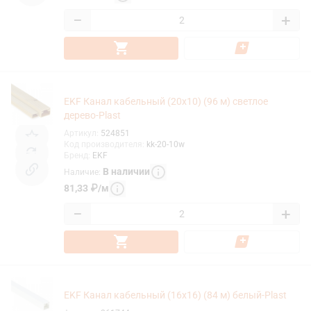
−
+
EKF Канал кабельный (20x10) (96 м) светлое
дерево-Plast
Артикул
:
524851
Код производителя
:
kk-20-10w
Бренд
:
EKF
В наличии
Наличие
:
81,33
₽
/
м
−
+
EKF Канал кабельный (16x16) (84 м) белый-Plast