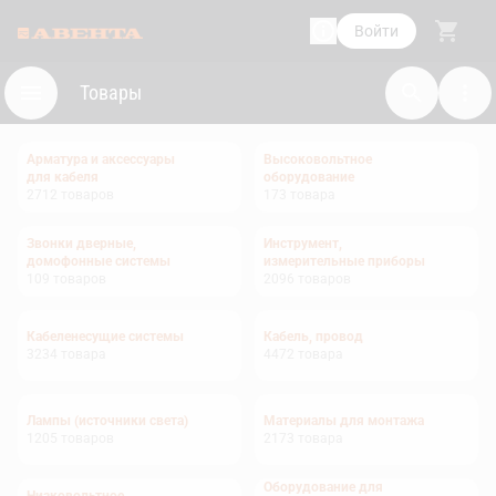
Войти
Товары
Арматура и аксессуары
Высоковольтное
для кабеля
оборудование
2712
товаров
173
товара
Звонки дверные,
Инструмент,
домофонные системы
измерительные приборы
109
товаров
2096
товаров
Кабеленесущие системы
Кабель, провод
3234
товара
4472
товара
Лампы (источники света)
Материалы для монтажа
1205
товаров
2173
товара
Оборудование для