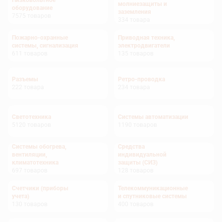
Низковольтное
молниезащиты и
оборудование
заземления
7575
товаров
334
товара
Пожарно-охранные
Приводная техника,
системы, сигнализация
электродвигатели
611
товаров
135
товаров
Разъемы
Ретро-проводка
222
товара
234
товара
Светотехника
Системы автоматизации
5120
товаров
1190
товаров
Системы обогрева,
Средства
вентиляции,
индивидуальной
климатотехника
защиты (СИЗ)
697
товаров
128
товаров
Счетчики (приборы
Телекоммуникационные
учета)
и спутниковые системы
130
товаров
400
товаров