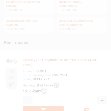
Хозяйственно-бытовые
Щиты и шкафы,
товары
шинопровод
364
товара
1964
товара
Электроустановочные
Элементы и устройства
изделия
электропитания
4718
товаров
673
товара
Все товары
Промрукав Соединитель на стык 16х16 (4 шт/
комп)
Артикул
:
292921
Код производителя
:
PR08.2864
Бренд
:
ПРОМРУКАВ
В наличии
Наличие
:
13,56
₽
/
шт
−
+