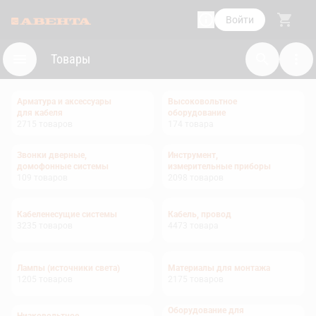
Войти
Товары
Арматура и аксессуары
Высоковольтное
для кабеля
оборудование
2715
товаров
174
товара
Звонки дверные,
Инструмент,
домофонные системы
измерительные приборы
109
товаров
2098
товаров
Кабеленесущие системы
Кабель, провод
3235
товаров
4473
товара
Лампы (источники света)
Материалы для монтажа
1205
товаров
2175
товаров
Оборудование для