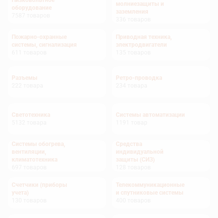
Низковольтное
молниезащиты и
оборудование
заземления
7587
товаров
336
товаров
Пожарно-охранные
Приводная техника,
системы, сигнализация
электродвигатели
611
товаров
135
товаров
Разъемы
Ретро-проводка
222
товара
234
товара
Светотехника
Системы автоматизации
5132
товара
1191
товар
Системы обогрева,
Средства
вентиляции,
индивидуальной
климатотехника
защиты (СИЗ)
697
товаров
128
товаров
Счетчики (приборы
Телекоммуникационные
учета)
и спутниковые системы
130
товаров
400
товаров