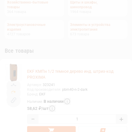
Хозяйственно-бытовые
Щиты и шкафы,
товары
шинопровод
364
товара
1964
товара
Электроустановочные
Элементы и устройства
изделия
электропитания
4727
товаров
673
товара
Все товары
EKF КМПн 1/2 темное дерево инд. штрих-код
PROXIMA
Артикул
:
323241
Код производителя
:
pbm40-n-2-dark
Бренд
:
EKF
В наличии
Наличие
:
58,62
₽
/
шт
−
+