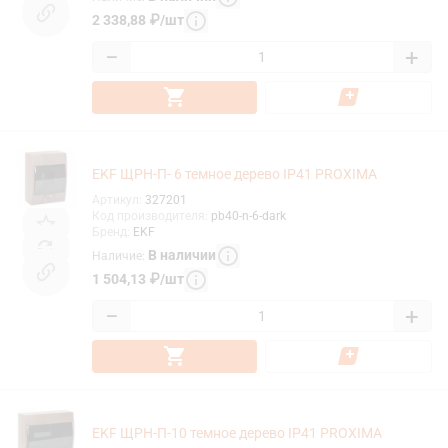
2 338,88
₽
/
шт
−
+
EKF ЩРН-П- 6 темное дерево IP41 PROXIMA
Артикул
:
327201
Код производителя
:
pb40-n-6-dark
Бренд
:
EKF
В наличии
Наличие
:
1 504,13
₽
/
шт
−
+
EKF ЩРН-П-10 темное дерево IP41 PROXIMA