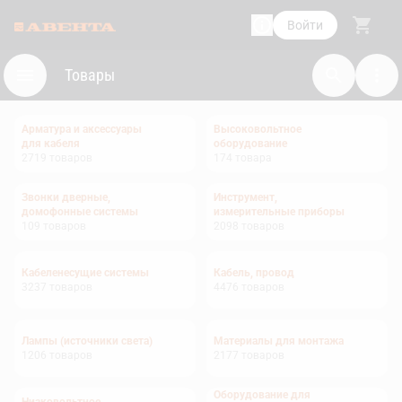
Войти
Товары
Арматура и аксессуары
Высоковольтное
для кабеля
оборудование
2719
товаров
174
товара
Звонки дверные,
Инструмент,
домофонные системы
измерительные приборы
109
товаров
2098
товаров
Кабеленесущие системы
Кабель, провод
3237
товаров
4476
товаров
Лампы (источники света)
Материалы для монтажа
1206
товаров
2177
товаров
Оборудование для