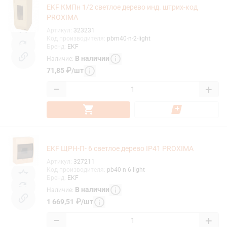
EKF КМПн 1/2 светлое дерево инд. штрих-код
PROXIMA
Артикул
:
323231
Код производителя
:
pbm40-n-2-light
Бренд
:
EKF
В наличии
Наличие
:
71,85
₽
/
шт
−
+
EKF ЩРН-П- 6 светлое дерево IP41 PROXIMA
Артикул
:
327211
Код производителя
:
pb40-n-6-light
Бренд
:
EKF
В наличии
Наличие
:
1 669,51
₽
/
шт
−
+