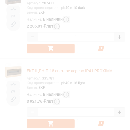
Артикул
:
287431
Код производителя
:
pb40-n-10-dark
Бренд
:
EKF
В наличии
Наличие
:
2 205,01
₽
/
шт
−
+
EKF ЩРН-П-18 светлое дерево IP41 PROXIMA
Артикул
:
335781
Код производителя
:
pb40-n-18-light
Бренд
:
EKF
В наличии
Наличие
:
3 921,76
₽
/
шт
−
+