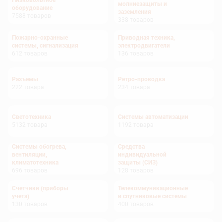
Низковольтное
молниезащиты и
оборудование
заземления
7588
товаров
338
товаров
Пожарно-охранные
Приводная техника,
системы, сигнализация
электродвигатели
612
товаров
136
товаров
Разъемы
Ретро-проводка
222
товара
234
товара
Светотехника
Системы автоматизации
5132
товара
1192
товара
Системы обогрева,
Средства
вентиляции,
индивидуальной
климатотехника
защиты (СИЗ)
696
товаров
128
товаров
Счетчики (приборы
Телекоммуникационные
учета)
и спутниковые системы
130
товаров
400
товаров