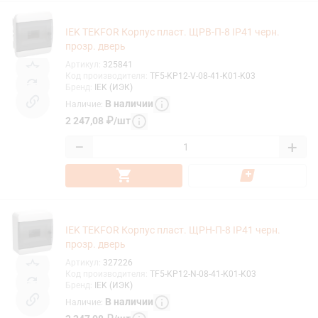
IEK TEKFOR Корпус пласт. ЩРВ-П-8 IP41 черн.
прозр. дверь
Артикул
:
325841
Код производителя
:
TF5-KP12-V-08-41-K01-K03
Бренд
:
IEK (ИЭК)
В наличии
Наличие
:
2 247,08
₽
/
шт
−
+
IEK TEKFOR Корпус пласт. ЩРН-П-8 IP41 черн.
прозр. дверь
Артикул
:
327226
Код производителя
:
TF5-KP12-N-08-41-K01-K03
Бренд
:
IEK (ИЭК)
В наличии
Наличие
: