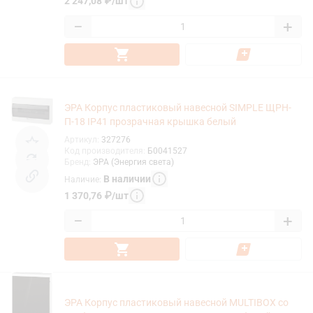
2 247,08
₽
/
шт
−
+
ЭРА Корпус пластиковый навесной SIMPLE ЩРН-
П-18 IP41 прозрачная крышка белый
Артикул
:
327276
Код производителя
:
Б0041527
Бренд
:
ЭРА (Энергия света)
В наличии
Наличие
:
1 370,76
₽
/
шт
−
+
ЭРА Корпус пластиковый навесной MULTIBOX со