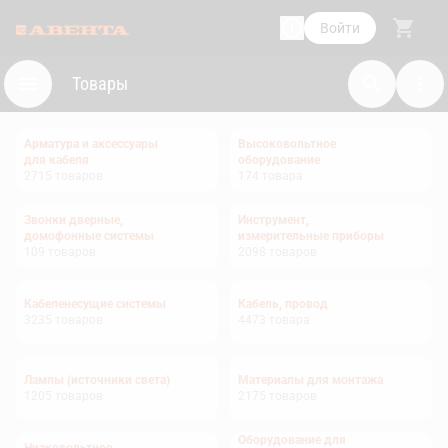
Войти
Товары
Арматура и аксессуары
Высоковольтное
для кабеля
оборудование
2715
товаров
174
товара
Звонки дверные,
Инструмент,
домофонные системы
измерительные приборы
109
товаров
2098
товаров
Кабеленесущие системы
Кабель, провод
3235
товаров
4473
товара
Лампы (источники света)
Материалы для монтажа
1205
товаров
2175
товаров
Оборудование для