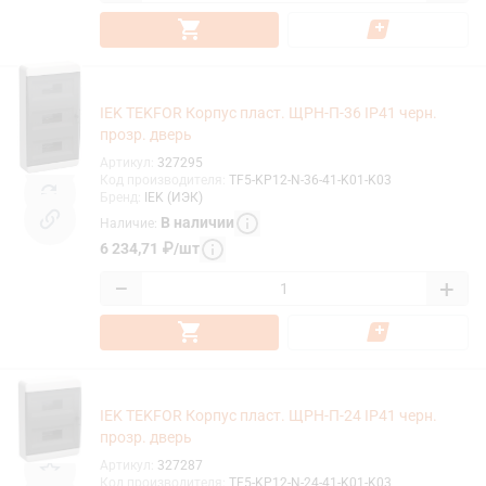
IEK TEKFOR Корпус пласт. ЩРН-П-36 IP41 черн.
прозр. дверь
Артикул
:
327295
Код производителя
:
TF5-KP12-N-36-41-K01-K03
Бренд
:
IEK (ИЭК)
В наличии
Наличие
:
6 234,71
₽
/
шт
−
+
IEK TEKFOR Корпус пласт. ЩРН-П-24 IP41 черн.
прозр. дверь
Артикул
:
327287
Код производителя
:
TF5-KP12-N-24-41-K01-K03