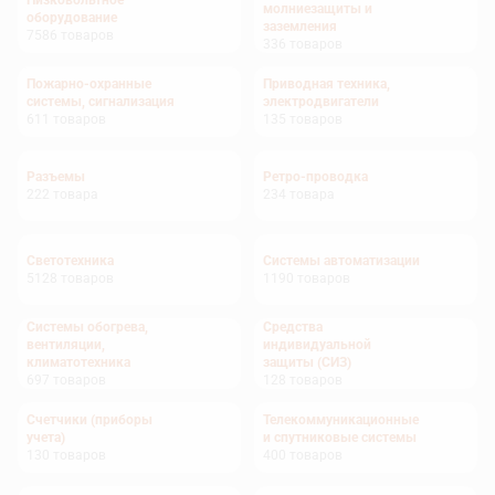
Низковольтное
молниезащиты и
оборудование
заземления
7586
товаров
336
товаров
Пожарно-охранные
Приводная техника,
системы, сигнализация
электродвигатели
611
товаров
135
товаров
Разъемы
Ретро-проводка
222
товара
234
товара
Светотехника
Системы автоматизации
5128
товаров
1190
товаров
Системы обогрева,
Средства
вентиляции,
индивидуальной
климатотехника
защиты (СИЗ)
697
товаров
128
товаров
Счетчики (приборы
Телекоммуникационные
учета)
и спутниковые системы
130
товаров
400
товаров