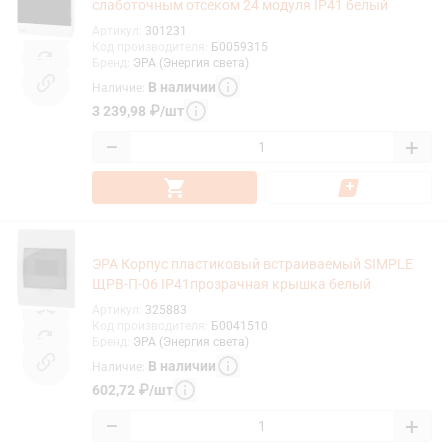
слаботочным отсеком 24 модуля IP41 белый
Артикул
:
301231
Код производителя
:
Б0059315
Бренд
:
ЭРА (Энергия света)
В наличии
Наличие
:
3 239,98
₽
/
шт
−
+
ЭРА Корпус пластиковый встраиваемый SIMPLE
ЩРВ-П-06 IP41прозрачная крышка белый
Артикул
:
325883
Код производителя
:
Б0041510
Бренд
:
ЭРА (Энергия света)
В наличии
Наличие
:
602,72
₽
/
шт
−
+