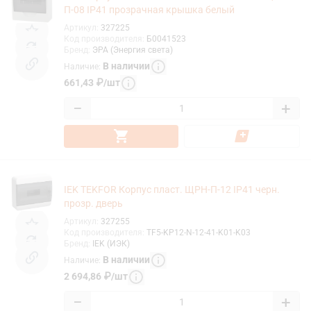
П-08 IP41 прозрачная крышка белый
Артикул
:
327225
Код производителя
:
Б0041523
Бренд
:
ЭРА (Энергия света)
В наличии
Наличие
:
661,43
₽
/
шт
−
+
IEK TEKFOR Корпус пласт. ЩРН-П-12 IP41 черн.
прозр. дверь
Артикул
:
327255
Код производителя
:
TF5-KP12-N-12-41-K01-K03
Бренд
:
IEK (ИЭК)
В наличии
Наличие
:
2 694,86
₽
/
шт
−
+