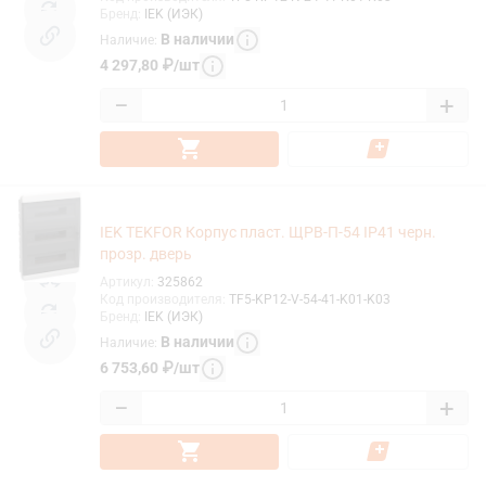
Бренд
:
IEK (ИЭК)
В наличии
Наличие
:
4 297,80
₽
/
шт
−
+
IEK TEKFOR Корпус пласт. ЩРВ-П-54 IP41 черн.
прозр. дверь
Артикул
:
325862
Код производителя
:
TF5-KP12-V-54-41-K01-K03
Бренд
:
IEK (ИЭК)
В наличии
Наличие
:
6 753,60
₽
/
шт
−
+