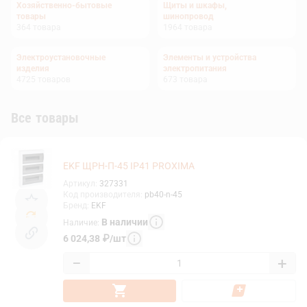
Хозяйственно-бытовые
Щиты и шкафы,
товары
шинопровод
364
товара
1964
товара
Электроустановочные
Элементы и устройства
изделия
электропитания
4725
товаров
673
товара
Все товары
EKF ЩРН-П-45 IP41 PROXIMA
Артикул
:
327331
Код производителя
:
pb40-n-45
Бренд
:
EKF
В наличии
Наличие
:
6 024,38
₽
/
шт
−
+