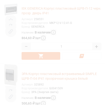
IEK GENERICA Корпус пластиковый ЩРВ-П-12 черн.
прозр. дверь IP41
Артикул
:
258551
Код производителя
:
MKP12-V-12-41-G
Бренд
:
GENERICA
В наличии
Наличие
:
864,60
₽
/
шт
−
+
ЭРА Корпус пластиковый встраиваемый SIMPLE
ЩРВ-П-04 IP41 прозрачная крышка белый
Артикул
:
325892
Код производителя
:
Б0041509
Бренд
:
ЭРА (Энергия света)
В наличии
Наличие
:
500,65
₽
/
шт