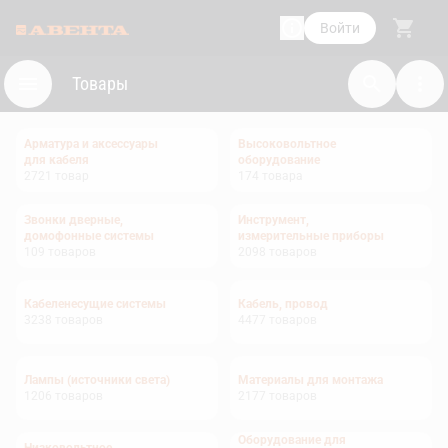
Войти
Товары
Арматура и аксессуары
Высоковольтное
для кабеля
оборудование
2721
товар
174
товара
Звонки дверные,
Инструмент,
домофонные системы
измерительные приборы
109
товаров
2098
товаров
Кабеленесущие системы
Кабель, провод
3238
товаров
4477
товаров
Лампы (источники света)
Материалы для монтажа
1206
товаров
2177
товаров
Оборудование для