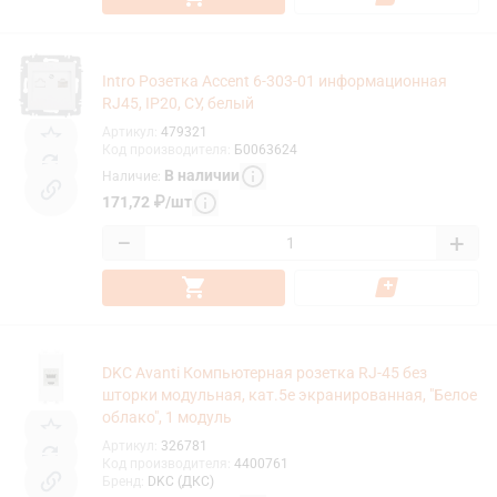
Intro Розетка Accent 6-303-01 информационная
RJ45, IP20, СУ, белый
Артикул
:
479321
Код производителя
:
Б0063624
В наличии
Наличие
:
171,72
₽
/
шт
−
+
DKC Avanti Компьютерная розетка RJ-45 без
шторки модульная, кат.5е экранированная, "Белое
облако", 1 модуль
Артикул
:
326781
Код производителя
:
4400761
Бренд
:
DKC (ДКС)