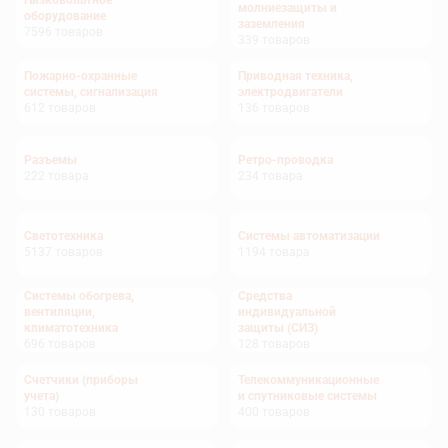
Низковольтное
молниезащиты и
оборудование
заземления
7596
товаров
339
товаров
Пожарно-охранные
Приводная техника,
системы, сигнализация
электродвигатели
612
товаров
136
товаров
Разъемы
Ретро-проводка
222
товара
234
товара
Светотехника
Системы автоматизации
5137
товаров
1194
товара
Системы обогрева,
Средства
вентиляции,
индивидуальной
климатотехника
защиты (СИЗ)
696
товаров
128
товаров
Счетчики (приборы
Телекоммуникационные
учета)
и спутниковые системы
130
товаров
400
товаров