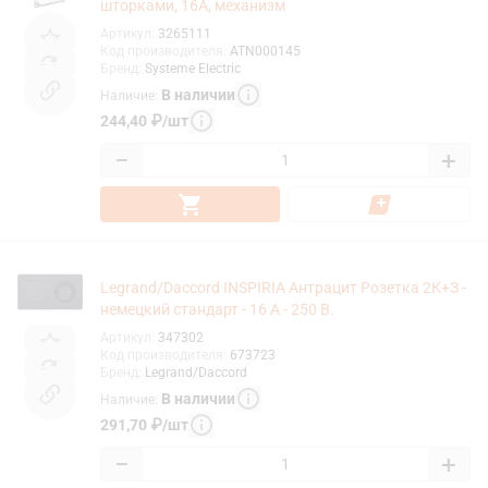
шторками, 16А, механизм
Артикул
:
3265111
Код производителя
:
ATN000145
Бренд
:
Systeme Electric
В наличии
Наличие
:
244,40
₽
/
шт
−
+
Legrand/Daccord INSPIRIA Антрацит Розетка 2К+З -
немецкий стандарт - 16 А - 250 В.
Артикул
:
347302
Код производителя
:
673723
Бренд
:
Legrand/Daccord
В наличии
Наличие
:
291,70
₽
/
шт
−
+