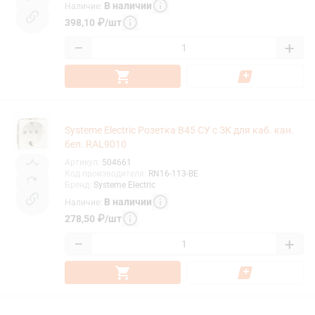
В наличии
Наличие
:
398,10
₽
/
шт
−
+
Systeme Electric Розетка В45 СУ с ЗК для каб. кан.
бел. RAL9010
Артикул
:
504661
Код производителя
:
RN16-113-BE
Бренд
:
Systeme Electric
В наличии
Наличие
:
278,50
₽
/
шт
−
+