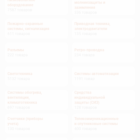
Низковольтное
молниезащиты и
оборудование
заземления
7587
товаров
336
товаров
Пожарно-охранные
Приводная техника,
системы, сигнализация
электродвигатели
611
товаров
135
товаров
Разъемы
Ретро-проводка
222
товара
234
товара
Светотехника
Системы автоматизации
5132
товара
1191
товар
Системы обогрева,
Средства
вентиляции,
индивидуальной
климатотехника
защиты (СИЗ)
697
товаров
128
товаров
Счетчики (приборы
Телекоммуникационные
учета)
и спутниковые системы
130
товаров
400
товаров