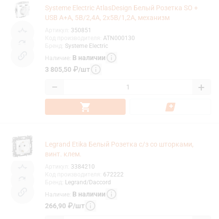
Systeme Electric AtlasDesign Белый Розетка SO +
USB A+A, 5В/2,4А, 2х5В/1,2А, механизм
Артикул
:
350851
Код производителя
:
ATN000130
Бренд
:
Systeme Electric
В наличии
Наличие
:
3 805,50
₽
/
шт
−
+
Legrand Etika Белый Розетка с/з со шторками,
винт. клем.
Артикул
:
3384210
Код производителя
:
672222
Бренд
:
Legrand/Daccord
В наличии
Наличие
:
266,90
₽
/
шт