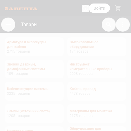
Войти
Товары
Арматура и аксессуары
Высоковольтное
для кабеля
оборудование
2715
товаров
174
товара
Звонки дверные,
Инструмент,
домофонные системы
измерительные приборы
109
товаров
2098
товаров
Кабеленесущие системы
Кабель, провод
3235
товаров
4473
товара
Лампы (источники света)
Материалы для монтажа
1205
товаров
2175
товаров
Оборудование для