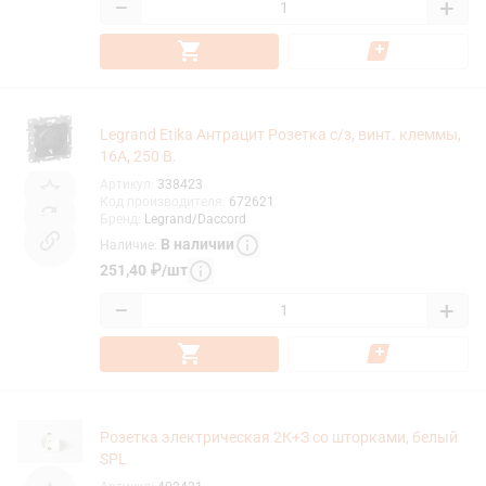
−
+
Legrand Etika Антрацит Розетка с/з, винт. клеммы,
16А, 250 В.
Артикул
:
338423
Код производителя
:
672621
Бренд
:
Legrand/Daccord
В наличии
Наличие
:
251,40
₽
/
шт
−
+
Розетка электрическая 2К+З со шторками, белый
SPL