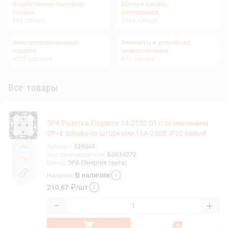
Хозяйственно-бытовые
Щиты и шкафы,
товары
шинопровод
364
товара
1964
товара
Электроустановочные
Элементы и устройства
изделия
электропитания
4725
товаров
673
товара
Все товары
ЭРА Розетка Elegance 14-2102-01 с заземлением
2P+E Schuko со шторками 16A-250В IP20 белый
Артикул
:
339044
Код производителя
:
Б0034272
Бренд
:
ЭРА (Энергия света)
В наличии
Наличие
:
210,67
₽
/
шт
−
+