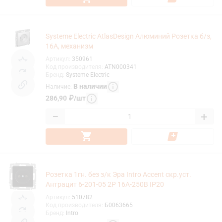
Systeme Electric AtlasDesign Алюминий Розетка б/з,
16А, механизм
Артикул
:
350961
Код производителя
:
ATN000341
Бренд
:
Systeme Electric
В наличии
Наличие
:
286,90
₽
/
шт
−
+
Розетка 1гн. без з/к Эра Intro Accent скр.уст.
Антрацит 6-201-05 2P 16А-250В IP20
Артикул
:
510782
Код производителя
:
Б0063665
Бренд
:
Intro