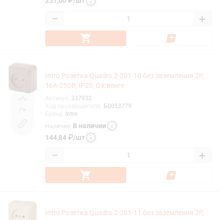
251,00
₽
/
шт
−
+
Intro Розетка Quadro 2-201-10 без заземления 2P,
16А-250В, IP20, ОУ, венге
Артикул
:
337932
Код производителя
:
Б0053779
Бренд
:
Intro
В наличии
Наличие
:
144,84
₽
/
шт
−
+
Intro Розетка Quadro 2-201-11 без заземления 2P,