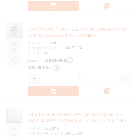
Intro Розетка Plano 1-202-01 с заземлением 2P+E
Schuko, 16А-250В, IP20, СУ, белый
Артикул
:
338296
Код производителя
:
Б0053874
Бренд
:
Intro
В наличии
Наличие
:
149,48
₽
/
шт
−
+
Intro 1-203-02 Розетка 2P+E Schuko с крышкой,
16А-250В, IP20, СУ, Plano, сл.кость (10/100/1500)
Артикул
:
3382913
Код производителя
:
Б0053890