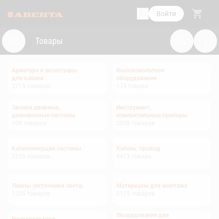
Войти
Товары
Арматура и аксессуары
Высоковольтное
для кабеля
оборудование
2715
товаров
174
товара
Звонки дверные,
Инструмент,
домофонные системы
измерительные приборы
109
товаров
2098
товаров
Кабеленесущие системы
Кабель, провод
3235
товаров
4473
товара
Лампы (источники света)
Материалы для монтажа
1205
товаров
2175
товаров
Оборудование для