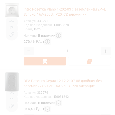
Intro Розетка Plano 1-202-03 с заземлением 2P+E
Schuko, 16А-250В, IP20, СУ, алюминий
Артикул
:
338291
Код производителя
:
Б0053878
Бренд
:
Intro
В наличии
Наличие
:
270,46
₽
/
шт
−
+
ЭРА Розетка Серия 12 12-2107-05 двойная без
заземления 2X2P 16A-250В IP20 антрацит
Артикул
:
339274
Код производителя
:
Б0031242
В наличии
Наличие
:
314,43
₽
/
шт