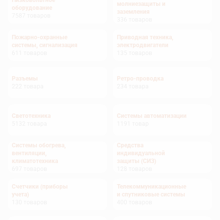
Низковольтное
молниезащиты и
оборудование
заземления
7587
товаров
336
товаров
Пожарно-охранные
Приводная техника,
системы, сигнализация
электродвигатели
611
товаров
135
товаров
Разъемы
Ретро-проводка
222
товара
234
товара
Светотехника
Системы автоматизации
5132
товара
1191
товар
Системы обогрева,
Средства
вентиляции,
индивидуальной
климатотехника
защиты (СИЗ)
697
товаров
128
товаров
Счетчики (приборы
Телекоммуникационные
учета)
и спутниковые системы
130
товаров
400
товаров