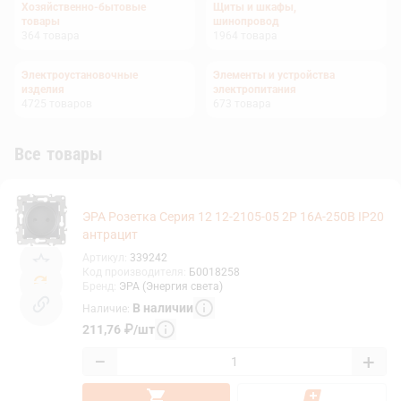
Хозяйственно-бытовые
Щиты и шкафы,
товары
шинопровод
364
товара
1964
товара
Электроустановочные
Элементы и устройства
изделия
электропитания
4725
товаров
673
товара
Все товары
ЭРА Розетка Серия 12 12-2105-05 2P 16A-250В IP20
антрацит
Артикул
:
339242
Код производителя
:
Б0018258
Бренд
:
ЭРА (Энергия света)
В наличии
Наличие
:
211,76
₽
/
шт
−
+