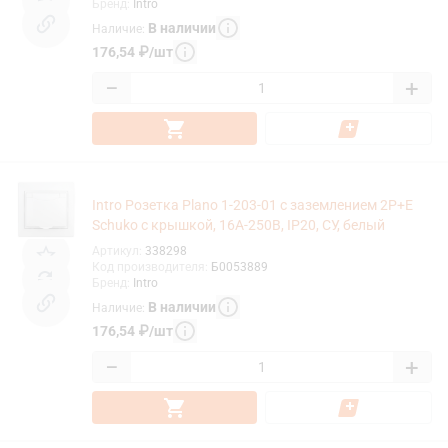
Бренд
:
Intro
В наличии
Наличие
:
176,54
₽
/
шт
−
+
Intro Розетка Plano 1-203-01 с заземлением 2P+E
Schuko с крышкой, 16А-250В, IP20, СУ, белый
Артикул
:
338298
Код производителя
:
Б0053889
Бренд
:
Intro
В наличии
Наличие
:
176,54
₽
/
шт
−
+