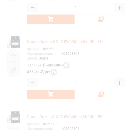
−
+
Gauss Лампа GX53 8W 760lm 6500K LED
Артикул
:
305351
Код производителя
:
108008308
Бренд
:
Gauss
В наличии
Наличие
:
475,01
₽
/
шт
−
+
Gauss Лампа GX53 6W 460lm 3000K LED
Артикул
:
305271
Код производителя
:
108008106