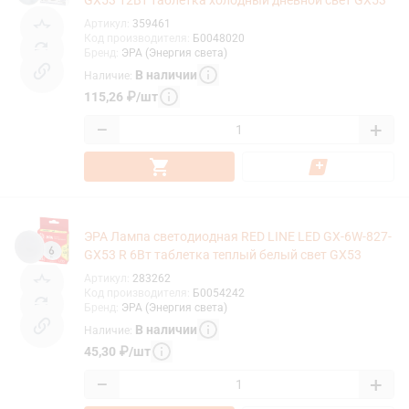
GX53 12Вт таблетка холодный дневной свет GX53
Артикул
:
359461
Код производителя
:
Б0048020
Бренд
:
ЭРА (Энергия света)
В наличии
Наличие
:
115,26
₽
/
шт
−
+
ЭРА Лампа светодиодная RED LINE LED GX-6W-827-
GX53 R 6Вт таблетка теплый белый свет GX53
Артикул
:
283262
Код производителя
:
Б0054242
Бренд
:
ЭРА (Энергия света)
В наличии
Наличие
:
45,30
₽
/
шт
−
+