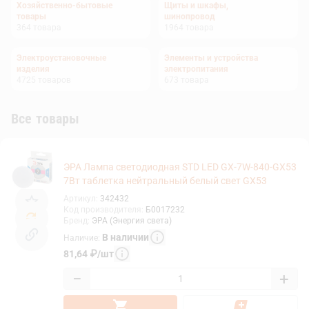
Хозяйственно-бытовые
Щиты и шкафы,
товары
шинопровод
364
товара
1964
товара
Электроустановочные
Элементы и устройства
изделия
электропитания
4725
товаров
673
товара
Все товары
ЭРА Лампа светодиодная STD LED GX-7W-840-GX53
7Вт таблетка нейтральный белый свет GX53
Артикул
:
342432
Код производителя
:
Б0017232
Бренд
:
ЭРА (Энергия света)
В наличии
Наличие
:
81,64
₽
/
шт
−
+