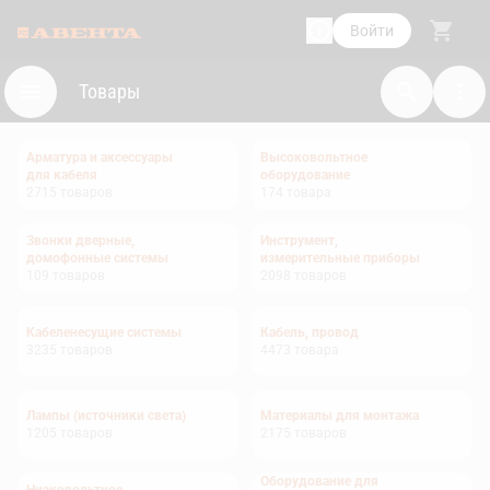
Войти
Товары
Арматура и аксессуары
Высоковольтное
для кабеля
оборудование
2715
товаров
174
товара
Звонки дверные,
Инструмент,
домофонные системы
измерительные приборы
109
товаров
2098
товаров
Кабеленесущие системы
Кабель, провод
3235
товаров
4473
товара
Лампы (источники света)
Материалы для монтажа
1205
товаров
2175
товаров
Оборудование для