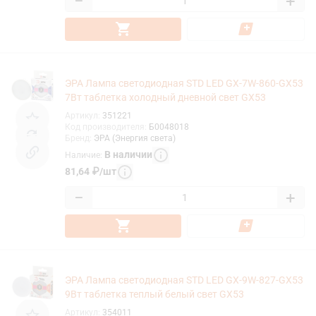
−
+
ЭРА Лампа светодиодная STD LED GX-7W-860-GX53
7Вт таблетка холодный дневной свет GX53
Артикул
:
351221
Код производителя
:
Б0048018
Бренд
:
ЭРА (Энергия света)
В наличии
Наличие
:
81,64
₽
/
шт
−
+
ЭРА Лампа светодиодная STD LED GX-9W-827-GX53
9Вт таблетка теплый белый свет GX53
Артикул
:
354011