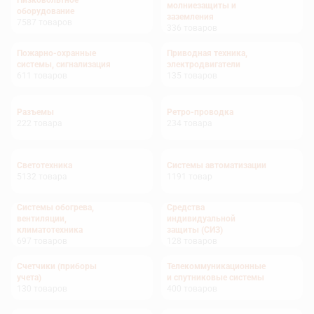
Низковольтное
молниезащиты и
оборудование
заземления
7587
товаров
336
товаров
Пожарно-охранные
Приводная техника,
системы, сигнализация
электродвигатели
611
товаров
135
товаров
Разъемы
Ретро-проводка
222
товара
234
товара
Светотехника
Системы автоматизации
5132
товара
1191
товар
Системы обогрева,
Средства
вентиляции,
индивидуальной
климатотехника
защиты (СИЗ)
697
товаров
128
товаров
Счетчики (приборы
Телекоммуникационные
учета)
и спутниковые системы
130
товаров
400
товаров