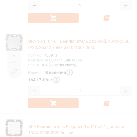
−
+
ЭРА 12-1104-01 Выключатель двойной, 10АХ-250В,
IP20, Эра12, белый (10/100/2800)
Артикул
:
403913
Код производителя
:
Б0014645
Бренд
:
ЭРА (Энергия света)
В наличии
Наличие
:
164,17
₽
/
шт
−
+
ЭРА Выключатель Elegance 14-1104-01 двойной
10АХ-250В IP20 белый