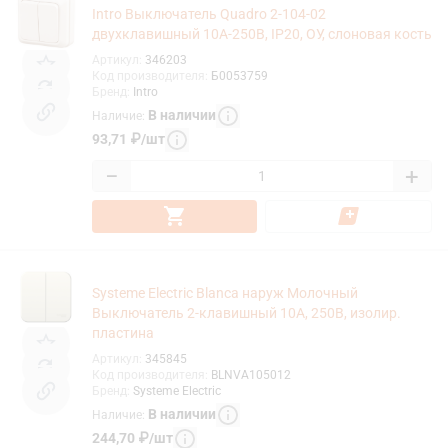
Intro Выключатель Quadro 2-104-02
двухклавишный 10А-250В, IP20, ОУ, слоновая кость
Артикул
:
346203
Код производителя
:
Б0053759
Бренд
:
Intro
В наличии
Наличие
:
93,71
₽
/
шт
−
+
Systeme Electric Blanca наруж Молочный
Выключатель 2-клавишный 10А, 250B, изолир.
пластина
Артикул
:
345845
Код производителя
:
BLNVA105012
Бренд
:
Systeme Electric
В наличии
Наличие
:
244,70
₽
/
шт