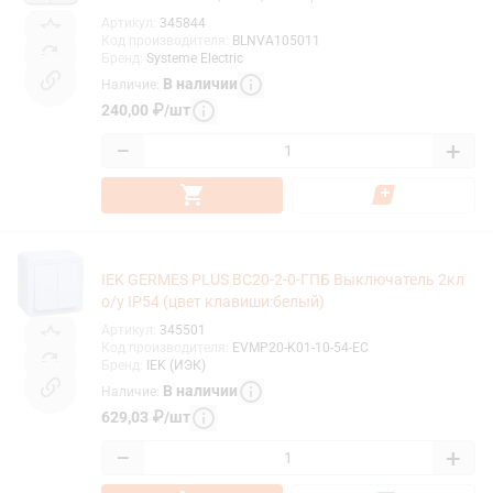
Артикул
:
345844
Код производителя
:
BLNVA105011
Бренд
:
Systeme Electric
В наличии
Наличие
:
240,00
₽
/
шт
−
+
IEK GERMES PLUS ВС20-2-0-ГПБ Выключатель 2кл
о/у IP54 (цвет клавиши:белый)
Артикул
:
345501
Код производителя
:
EVMP20-K01-10-54-EC
Бренд
:
IEK (ИЭК)
В наличии
Наличие
:
629,03
₽
/
шт
−
+