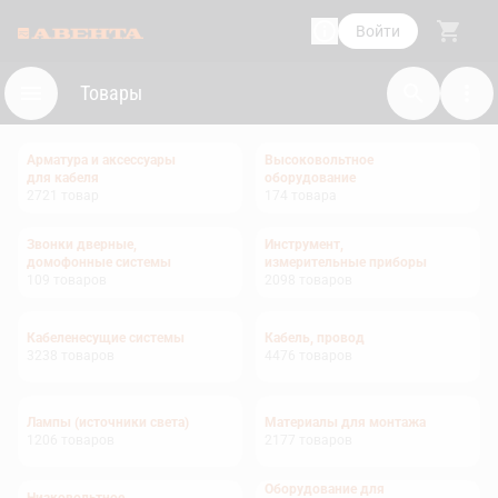
Войти
Товары
Арматура и аксессуары
Высоковольтное
для кабеля
оборудование
2721
товар
174
товара
Звонки дверные,
Инструмент,
домофонные системы
измерительные приборы
109
товаров
2098
товаров
Кабеленесущие системы
Кабель, провод
3238
товаров
4476
товаров
Лампы (источники света)
Материалы для монтажа
1206
товаров
2177
товаров
Оборудование для