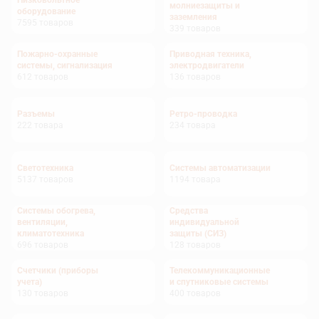
Низковольтное
молниезащиты и
оборудование
заземления
7595
товаров
339
товаров
Пожарно-охранные
Приводная техника,
системы, сигнализация
электродвигатели
612
товаров
136
товаров
Разъемы
Ретро-проводка
222
товара
234
товара
Светотехника
Системы автоматизации
5137
товаров
1194
товара
Системы обогрева,
Средства
вентиляции,
индивидуальной
климатотехника
защиты (СИЗ)
696
товаров
128
товаров
Счетчики (приборы
Телекоммуникационные
учета)
и спутниковые системы
130
товаров
400
товаров