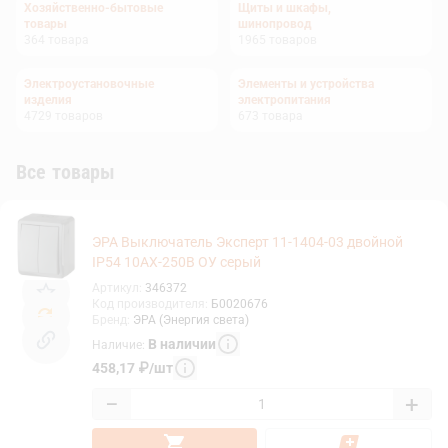
Хозяйственно-бытовые
Щиты и шкафы,
товары
шинопровод
364
товара
1965
товаров
Электроустановочные
Элементы и устройства
изделия
электропитания
4729
товаров
673
товара
Все товары
ЭРА Выключатель Эксперт 11-1404-03 двойной
IP54 10АХ-250В ОУ серый
Артикул
:
346372
Код производителя
:
Б0020676
Бренд
:
ЭРА (Энергия света)
В наличии
Наличие
:
458,17
₽
/
шт
−
+