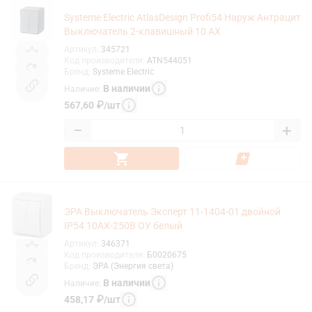
Systeme Electric AtlasDesign Profi54 Наруж Антрацит
Выключатель 2-клавишный 10 АХ
Артикул
:
345721
Код производителя
:
ATN544051
Бренд
:
Systeme Electric
В наличии
Наличие
:
567,60
₽
/
шт
−
+
ЭРА Выключатель Эксперт 11-1404-01 двойной
IP54 10АХ-250В ОУ белый
Артикул
:
346371
Код производителя
:
Б0020675
Бренд
:
ЭРА (Энергия света)
В наличии
Наличие
:
458,17
₽
/
шт