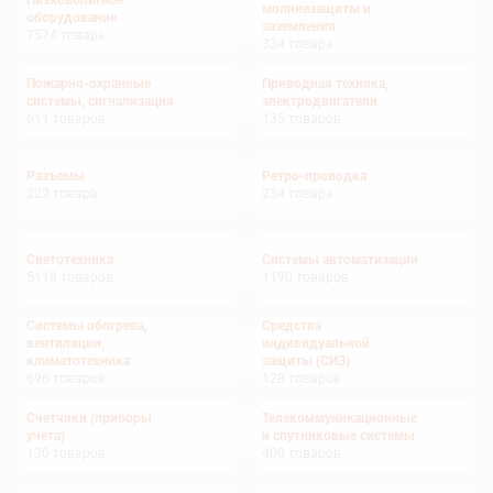
Низковольтное
молниезащиты и
оборудование
заземления
7574
товара
334
товара
Пожарно-охранные
Приводная техника,
системы, сигнализация
электродвигатели
611
товаров
135
товаров
Разъемы
Ретро-проводка
222
товара
234
товара
Светотехника
Системы автоматизации
5118
товаров
1190
товаров
Системы обогрева,
Средства
вентиляции,
индивидуальной
климатотехника
защиты (СИЗ)
696
товаров
128
товаров
Счетчики (приборы
Телекоммуникационные
учета)
и спутниковые системы
130
товаров
400
товаров