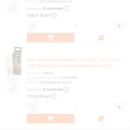
Бренд
:
ЭРА (Энергия света)
В наличии
Наличие
:
108,51
₽
/
шт
−
+
ЭРА Лампа светодиодная F-LED B35-11w-827-E14
11Вт филамент свеча теплый белый свет Е14
Артикул
:
358441
Код производителя
:
Б0046985
Бренд
:
ЭРА (Энергия света)
В наличии
Наличие
:
127,34
₽
/
шт
−
+