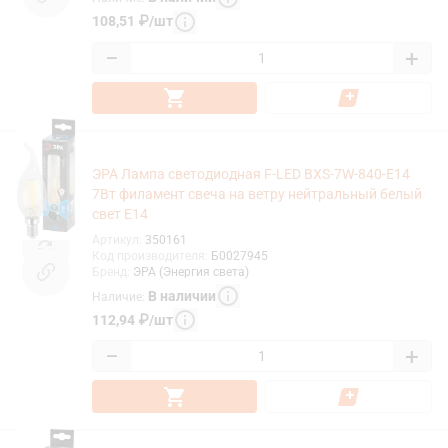
108,51
₽
/
шт
−
+
ЭРА Лампа светодиодная F-LED BXS-7W-840-E14
7Вт филамент свеча на ветру нейтральный белый
свет Е14
Артикул
:
350161
Код производителя
:
Б0027945
Бренд
:
ЭРА (Энергия света)
В наличии
Наличие
:
112,94
₽
/
шт
−
+