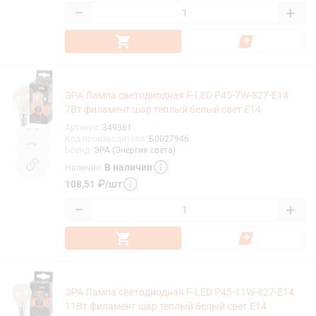
−
+
ЭРА Лампа светодиодная F-LED P45-7W-827-E14
7Вт филамент шар теплый белый свет Е14
Артикул
:
349361
Код производителя
:
Б0027946
Бренд
:
ЭРА (Энергия света)
В наличии
Наличие
:
108,51
₽
/
шт
−
+
ЭРА Лампа светодиодная F-LED P45-11W-827-E14
11Вт филамент шар теплый белый свет Е14