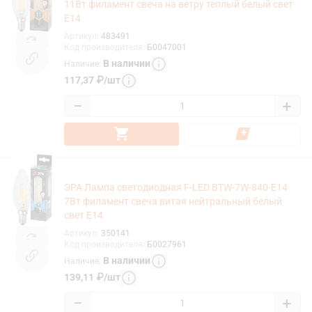
11Вт филамент свеча на ветру теплый белый свет
Е14
Артикул
:
483491
Код производителя
:
Б0047001
В наличии
Наличие
:
117,37
₽
/
шт
−
+
ЭРА Лампа светодиодная F-LED BTW-7W-840-E14
7Вт филамент свеча витая нейтральный белый
свет Е14
Артикул
:
350141
Код производителя
:
Б0027961
В наличии
Наличие
:
139,11
₽
/
шт
−
+