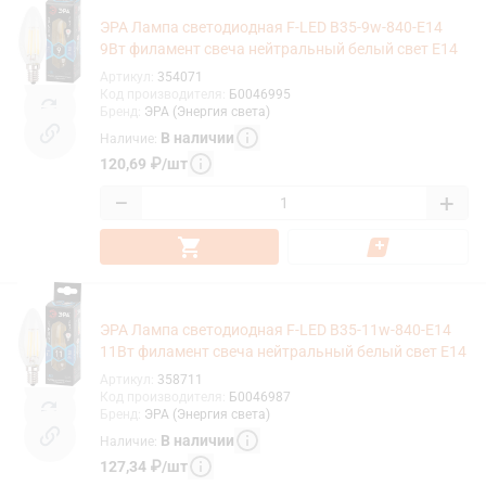
ЭРА Лампа светодиодная F-LED B35-9w-840-E14
9Вт филамент свеча нейтральный белый свет Е14
Артикул
:
354071
Код производителя
:
Б0046995
Бренд
:
ЭРА (Энергия света)
В наличии
Наличие
:
120,69
₽
/
шт
−
+
ЭРА Лампа светодиодная F-LED B35-11w-840-E14
11Вт филамент свеча нейтральный белый свет Е14
Артикул
:
358711
Код производителя
:
Б0046987
Бренд
:
ЭРА (Энергия света)
В наличии
Наличие
:
127,34
₽
/
шт