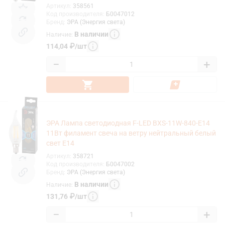
Артикул
:
358561
Код производителя
:
Б0047012
Бренд
:
ЭРА (Энергия света)
В наличии
Наличие
:
114,04
₽
/
шт
−
+
ЭРА Лампа светодиодная F-LED BXS-11W-840-E14
11Вт филамент свеча на ветру нейтральный белый
свет Е14
Артикул
:
358721
Код производителя
:
Б0047002
Бренд
:
ЭРА (Энергия света)
В наличии
Наличие
:
131,76
₽
/
шт
−
+