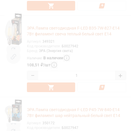
ЭРА Лампа светодиодная F-LED B35-7W-827-E14
7Вт филамент свеча теплый белый свет Е14
Артикул
:
349321
Код производителя
:
Б0027942
Бренд
:
ЭРА (Энергия света)
В наличии
Наличие
:
108,51
₽
/
шт
−
+
ЭРА Лампа светодиодная F-LED P45-7W-840-E14
7Вт филамент шар нейтральный белый свет Е14
Артикул
:
350172
Код производителя
:
Б0027947