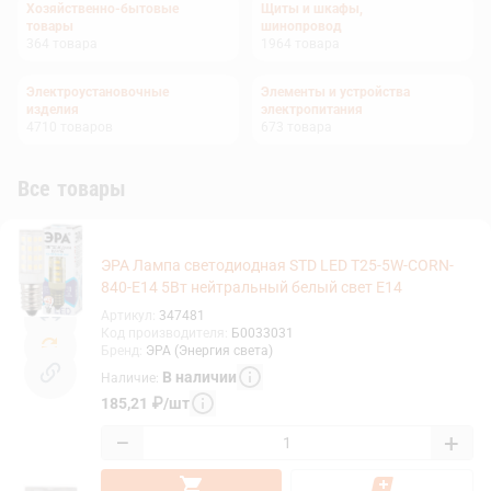
Хозяйственно-бытовые
Щиты и шкафы,
товары
шинопровод
364
товара
1964
товара
Электроустановочные
Элементы и устройства
изделия
электропитания
4710
товаров
673
товара
Все товары
ЭРА Лампа светодиодная STD LED T25-5W-CORN-
840-E14 5Вт нейтральный белый свет Е14
Артикул
:
347481
Код производителя
:
Б0033031
Бренд
:
ЭРА (Энергия света)
В наличии
Наличие
:
185,21
₽
/
шт
−
+