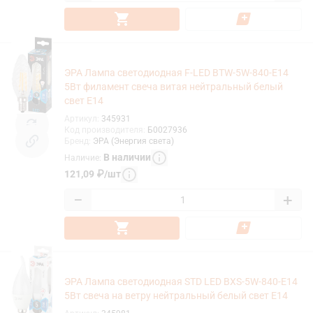
ЭРА Лампа светодиодная F-LED BTW-5W-840-E14
5Вт филамент свеча витая нейтральный белый
свет Е14
Артикул
:
345931
Код производителя
:
Б0027936
Бренд
:
ЭРА (Энергия света)
В наличии
Наличие
:
121,09
₽
/
шт
−
+
ЭРА Лампа светодиодная STD LED BXS-5W-840-E14
5Вт свеча на ветру нейтральный белый свет Е14