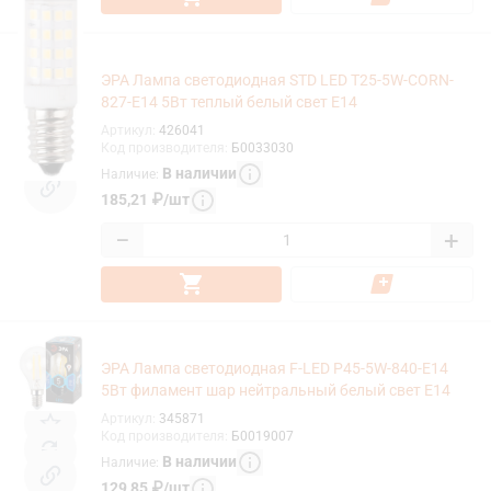
ЭРА Лампа светодиодная STD LED T25-5W-CORN-
827-E14 5Вт теплый белый свет Е14
Артикул
:
426041
Код производителя
:
Б0033030
В наличии
Наличие
:
185,21
₽
/
шт
−
+
ЭРА Лампа светодиодная F-LED P45-5W-840-E14
5Вт филамент шар нейтральный белый свет Е14
Артикул
:
345871
Код производителя
:
Б0019007
В наличии
Наличие
:
129,85
₽
/
шт