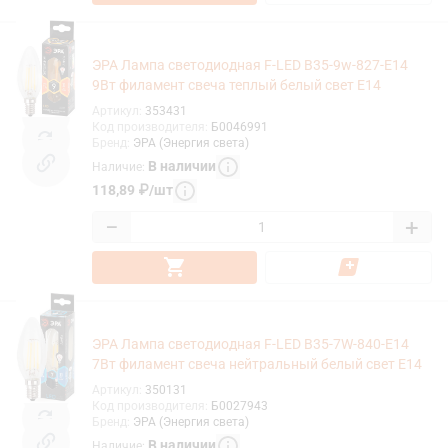
ЭРА Лампа светодиодная F-LED B35-9w-827-E14
9Вт филамент свеча теплый белый свет Е14
Артикул
:
353431
Код производителя
:
Б0046991
Бренд
:
ЭРА (Энергия света)
В наличии
Наличие
:
118,89
₽
/
шт
−
+
ЭРА Лампа светодиодная F-LED B35-7W-840-E14
7Вт филамент свеча нейтральный белый свет Е14
Артикул
:
350131
Код производителя
:
Б0027943
Бренд
:
ЭРА (Энергия света)
В наличии
Наличие
: