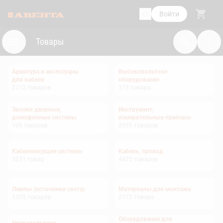
Войти
Товары
Арматура и аксессуары
Высоковольтное
для кабеля
оборудование
2712
товаров
173
товара
Звонки дверные,
Инструмент,
домофонные системы
измерительные приборы
109
товаров
2095
товаров
Кабеленесущие системы
Кабель, провод
3231
товар
4470
товаров
Лампы (источники света)
Материалы для монтажа
1205
товаров
2172
товара
Оборудование для