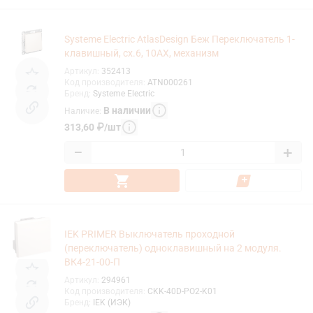
Systeme Electric AtlasDesign Беж Переключатель 1-
клавишный, сх.6, 10АХ, механизм
Артикул
:
352413
Код производителя
:
ATN000261
Бренд
:
Systeme Electric
В наличии
Наличие
:
313,60
₽
/
шт
−
+
IEK PRIMER Выключатель проходной
(переключатель) одноклавишный на 2 модуля.
ВК4-21-00-П
Артикул
:
294961
Код производителя
:
CKK-40D-PO2-K01
Бренд
:
IEK (ИЭК)