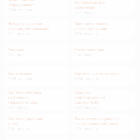
Низковольтное
молниезащиты и
оборудование
заземления
7566
товаров
333
товара
Пожарно-охранные
Приводная техника,
системы, сигнализация
электродвигатели
611
товаров
135
товаров
Разъемы
Ретро-проводка
222
товара
234
товара
Светотехника
Системы автоматизации
5109
товаров
1188
товаров
Системы обогрева,
Средства
вентиляции,
индивидуальной
климатотехника
защиты (СИЗ)
694
товара
128
товаров
Счетчики (приборы
Телекоммуникационные
учета)
и спутниковые системы
130
товаров
400
товаров