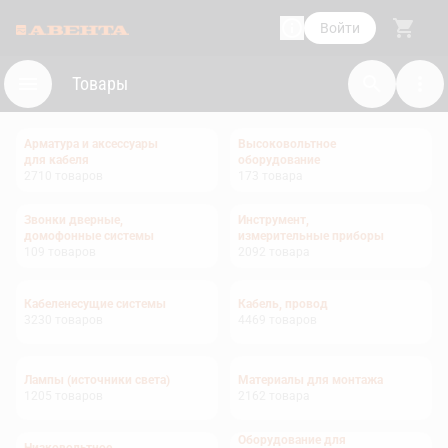
Войти
Товары
Арматура и аксессуары
Высоковольтное
для кабеля
оборудование
2710
товаров
173
товара
Звонки дверные,
Инструмент,
домофонные системы
измерительные приборы
109
товаров
2092
товара
Кабеленесущие системы
Кабель, провод
3230
товаров
4469
товаров
Лампы (источники света)
Материалы для монтажа
1205
товаров
2162
товара
Оборудование для