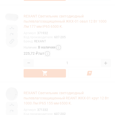
REXANT Светильник светодиодный
пылевлагозащищенный ЖКХ-01 овал 12 Вт 1000
Лм 177 мм IP65 6500 K.
Артикул
:
371932
Код производителя
:
607-205
Бренд
:
REXANT
В наличии
Наличие
:
225,72
₽
/
шт
−
+
REXANT Светильник светодиодный
пылевлагозащищенный REANT ЖКХ-01 круг 12 Вт
1000 Лм IP65 155 мм 6500 K.
Артикул
:
371332
Код производителя
:
607-202