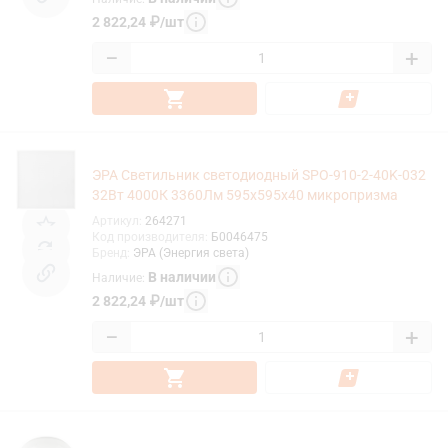
2 822,24
₽
/
шт
−
+
ЭРА Светильник светодиодный SPO-910-2-40K-032
32Вт 4000К 3360Лм 595x595x40 микропризма
Артикул
:
264271
Код производителя
:
Б0046475
Бренд
:
ЭРА (Энергия света)
В наличии
Наличие
:
2 822,24
₽
/
шт
−
+