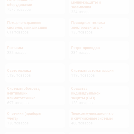
Низковольтное
молниезащиты и
оборудование
заземления
7575
товаров
334
товара
Пожарно-охранные
Приводная техника,
системы, сигнализация
электродвигатели
611
товаров
135
товаров
Разъемы
Ретро-проводка
222
товара
234
товара
Светотехника
Системы автоматизации
5120
товаров
1190
товаров
Системы обогрева,
Средства
вентиляции,
индивидуальной
климатотехника
защиты (СИЗ)
697
товаров
128
товаров
Счетчики (приборы
Телекоммуникационные
учета)
и спутниковые системы
130
товаров
400
товаров