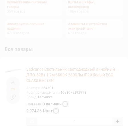
Хозяйственно-бытовые
Щиты и шкафы,
товары
шинопровод
364
товара
1964
товара
Электроустановочные
Элементы и устройства
изделия
электропитания
4718
товаров
673
товара
Все товары
Ledvance Светильник светодиодный линейный
ДПО-32Вт 1,2м 6500К 2800Лм IP20 белый ECO
CLASS BATTEN
Артикул
:
364501
Код производителя
:
4058075292918
Бренд
:
Ledvance
В наличии
Наличие
:
2 074,36
₽
/
шт
−
+