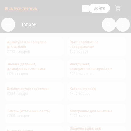
Войти
Товары
Арматура и аксессуары
Высоковольтное
для кабеля
оборудование
2712
товаров
173
товара
Звонки дверные,
Инструмент,
домофонные системы
измерительные приборы
109
товаров
2096
товаров
Кабеленесущие системы
Кабель, провод
3234
товара
4472
товара
Лампы (источники света)
Материалы для монтажа
1205
товаров
2173
товара
Оборудование для