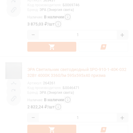
Артикул
:
563431
Код производителя
:
Б0069746
Бренд
:
ЭРА (Энергия света)
В наличии
Наличие
:
3 875,03
₽
/
шт
−
+
ЭРА Светильник светодиодный SPO-910-1-40K-032
32Вт 4000К 3360Лм 595x595x40 призма
Артикул
:
264261
Код производителя
:
Б0046471
Бренд
:
ЭРА (Энергия света)
В наличии
Наличие
:
2 822,24
₽
/
шт
−
+