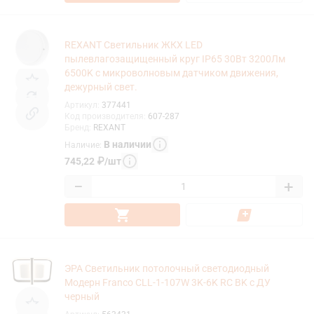
REXANT Светильник ЖКХ LED
пылевлагозащищенный круг IP65 30Вт 3200Лм
6500K с микроволновым датчиком движения,
дежурный свет.
Артикул
:
377441
Код производителя
:
607-287
Бренд
:
REXANT
В наличии
Наличие
:
745,22
₽
/
шт
−
+
ЭРА Светильник потолочный светодиодный
Модерн Franco CLL-1-107W 3K-6K RC BK с ДУ
черный