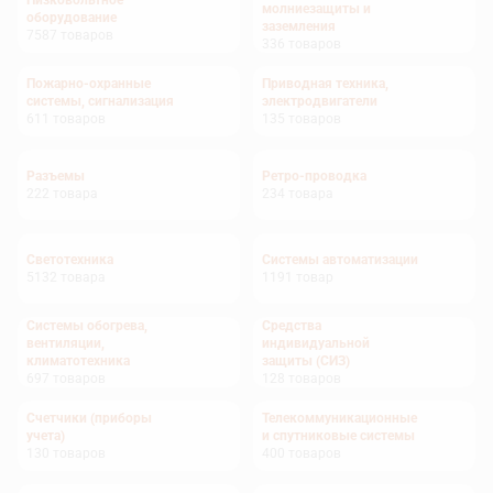
Низковольтное
молниезащиты и
оборудование
заземления
7587
товаров
336
товаров
Пожарно-охранные
Приводная техника,
системы, сигнализация
электродвигатели
611
товаров
135
товаров
Разъемы
Ретро-проводка
222
товара
234
товара
Светотехника
Системы автоматизации
5132
товара
1191
товар
Системы обогрева,
Средства
вентиляции,
индивидуальной
климатотехника
защиты (СИЗ)
697
товаров
128
товаров
Счетчики (приборы
Телекоммуникационные
учета)
и спутниковые системы
130
товаров
400
товаров