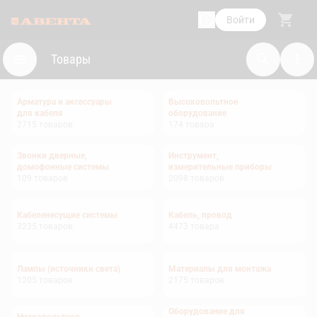
Войти
Товары
Арматура и аксессуары
Высоковольтное
для кабеля
оборудование
2715
товаров
174
товара
Звонки дверные,
Инструмент,
домофонные системы
измерительные приборы
109
товаров
2098
товаров
Кабеленесущие системы
Кабель, провод
3235
товаров
4473
товара
Лампы (источники света)
Материалы для монтажа
1205
товаров
2175
товаров
Оборудование для