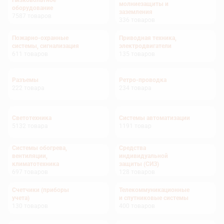
Низковольтное
молниезащиты и
оборудование
заземления
7587
товаров
336
товаров
Пожарно-охранные
Приводная техника,
системы, сигнализация
электродвигатели
611
товаров
135
товаров
Разъемы
Ретро-проводка
222
товара
234
товара
Светотехника
Системы автоматизации
5132
товара
1191
товар
Системы обогрева,
Средства
вентиляции,
индивидуальной
климатотехника
защиты (СИЗ)
697
товаров
128
товаров
Счетчики (приборы
Телекоммуникационные
учета)
и спутниковые системы
130
товаров
400
товаров