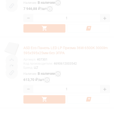
В наличии
Наличие
:
7 946,88
₽
/
шт
−
+
ASD Eco Панель LED LP Призма 36W 6500К 3000lm
595х595х25мм без ЭПРА
Артикул
:
407301
Код производителя
:
4690612003542
Бренд
:
LLT
В наличии
Наличие
:
613,70
₽
/
шт
−
+