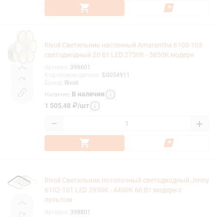
Rivoli Светильник настенный Amarantha 6100-103
светодиодный 20 Вт LED 2750К - 5850К модерн
Артикул
:
399601
Код производителя
:
Б0054911
Бренд
:
Rivoli
В наличии
Наличие
:
1 505,48
₽
/
шт
−
+
Rivoli Светильник потолочный светодиодный Jenny
6102-101 LED 3950К - 4400К 66 Вт модерн с
пультом
Артикул
:
398801