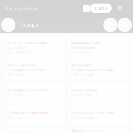
Войти
Товары
Арматура и аксессуары
Высоковольтное
для кабеля
оборудование
2715
товаров
174
товара
Звонки дверные,
Инструмент,
домофонные системы
измерительные приборы
109
товаров
2098
товаров
Кабеленесущие системы
Кабель, провод
3235
товаров
4473
товара
Лампы (источники света)
Материалы для монтажа
1205
товаров
2175
товаров
Оборудование для