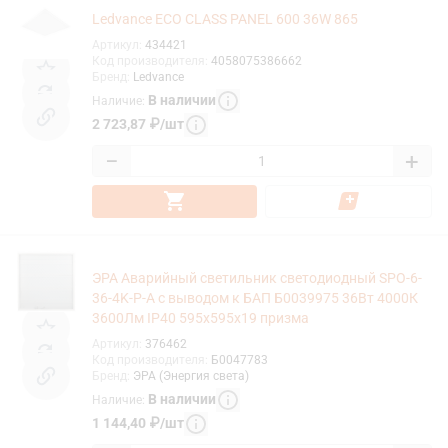
Ledvance ECO CLASS PANEL 600 36W 865
Артикул
:
434421
Код производителя
:
4058075386662
Бренд
:
Ledvance
В наличии
Наличие
:
2 723,87
₽
/
шт
−
+
ЭРА Аварийный светильник светодиодный SPO-6-
36-4K-P-A с выводом к БАП Б0039975 36Вт 4000К
3600Лм IP40 595x595x19 призма
Артикул
:
376462
Код производителя
:
Б0047783
Бренд
:
ЭРА (Энергия света)
В наличии
Наличие
:
1 144,40
₽
/
шт