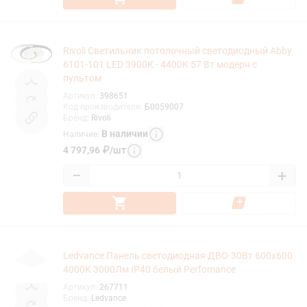
Rivoli Светильник потолочный светодиодный Abby
6101-101 LED 3900К - 4400К 57 Вт модерн с
пультом
Артикул
:
398651
Код производителя
:
Б0059007
Бренд
:
Rivoli
В наличии
Наличие
:
4 797,96
₽
/
шт
−
+
Ledvance Панель светодиодная ДВО-30Вт 600х600
4000K 3000Лм IP40 белый Perfomance
Артикул
:
267711
Бренд
:
Ledvance