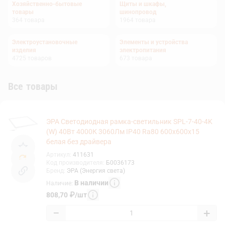
Хозяйственно-бытовые
Щиты и шкафы,
товары
шинопровод
364
товара
1964
товара
Электроустановочные
Элементы и устройства
изделия
электропитания
4725
товаров
673
товара
Все товары
ЭРА Светодиодная рамка-светильник SPL-7-40-4K
(W) 40Вт 4000К 3060Лм IP40 Ra80 600х600х15
белая без драйвера
Артикул
:
411631
Код производителя
:
Б0036173
Бренд
:
ЭРА (Энергия света)
В наличии
Наличие
:
808,70
₽
/
шт
−
+