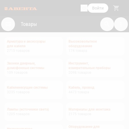
Войти
Товары
Арматура и аксессуары
Высоковольтное
для кабеля
оборудование
2715
товаров
174
товара
Звонки дверные,
Инструмент,
домофонные системы
измерительные приборы
109
товаров
2098
товаров
Кабеленесущие системы
Кабель, провод
3235
товаров
4473
товара
Лампы (источники света)
Материалы для монтажа
1205
товаров
2175
товаров
Оборудование для