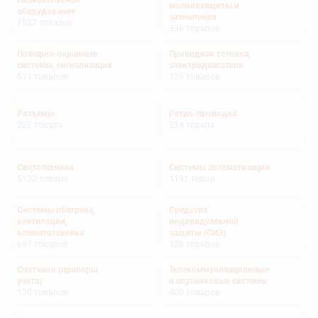
Низковольтное
молниезащиты и
оборудование
заземления
7587
товаров
336
товаров
Пожарно-охранные
Приводная техника,
системы, сигнализация
электродвигатели
611
товаров
135
товаров
Разъемы
Ретро-проводка
222
товара
234
товара
Светотехника
Системы автоматизации
5132
товара
1191
товар
Системы обогрева,
Средства
вентиляции,
индивидуальной
климатотехника
защиты (СИЗ)
697
товаров
128
товаров
Счетчики (приборы
Телекоммуникационные
учета)
и спутниковые системы
130
товаров
400
товаров