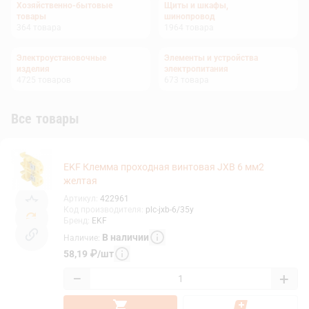
Хозяйственно-бытовые
Щиты и шкафы,
товары
шинопровод
364
товара
1964
товара
Электроустановочные
Элементы и устройства
изделия
электропитания
4725
товаров
673
товара
Все товары
EKF Клемма проходная винтовая JXB 6 мм2
желтая
Артикул
:
422961
Код производителя
:
plc-jxb-6/35y
Бренд
:
EKF
В наличии
Наличие
:
58,19
₽
/
шт
−
+