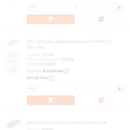
−
+
DKC DIN-рейка перфорированная OMEGA 3F,
35х7,5мм.
Артикул
:
371901
Код производителя
:
02140R
Бренд
:
DKC (ДКС)
В наличии
Наличие
:
367,90
₽
/
м
−
+
IEK DIN-рейка (125см) оцинкованная 1мм
Артикул
:
473961