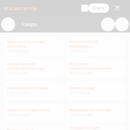
Войти
Товары
Арматура и аксессуары
Высоковольтное
для кабеля
оборудование
2715
товаров
174
товара
Звонки дверные,
Инструмент,
домофонные системы
измерительные приборы
109
товаров
2098
товаров
Кабеленесущие системы
Кабель, провод
3235
товаров
4473
товара
Лампы (источники света)
Материалы для монтажа
1205
товаров
2175
товаров
Оборудование для