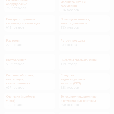
Низковольтное
молниезащиты и
оборудование
заземления
7587
товаров
336
товаров
Пожарно-охранные
Приводная техника,
системы, сигнализация
электродвигатели
611
товаров
135
товаров
Разъемы
Ретро-проводка
222
товара
234
товара
Светотехника
Системы автоматизации
5132
товара
1191
товар
Системы обогрева,
Средства
вентиляции,
индивидуальной
климатотехника
защиты (СИЗ)
697
товаров
128
товаров
Счетчики (приборы
Телекоммуникационные
учета)
и спутниковые системы
130
товаров
400
товаров