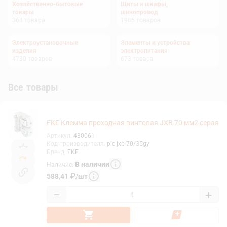
Хозяйственно-бытовые
Щиты и шкафы,
товары
шинопровод
364
товара
1965
товаров
Электроустановочные
Элементы и устройства
изделия
электропитания
4730
товаров
673
товара
Все товары
EKF Клемма проходная винтовая JXB 70 мм2 серая
Артикул
:
430061
Код производителя
:
plc-jxb-70/35gy
Бренд
:
EKF
В наличии
Наличие
:
588,41
₽
/
шт
−
+