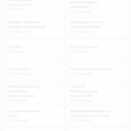
Низковольтное
молниезащиты и
оборудование
заземления
7601
товар
339
товаров
Пожарно-охранные
Приводная техника,
системы, сигнализация
электродвигатели
612
товаров
136
товаров
Разъемы
Ретро-проводка
222
товара
234
товара
Светотехника
Системы автоматизации
5138
товаров
1196
товаров
Системы обогрева,
Средства
вентиляции,
индивидуальной
климатотехника
защиты (СИЗ)
696
товаров
128
товаров
Счетчики (приборы
Телекоммуникационные
учета)
и спутниковые системы
130
товаров
400
товаров