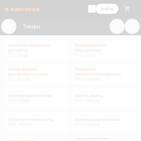
Войти
Товары
Арматура и аксессуары
Высоковольтное
для кабеля
оборудование
2721
товар
174
товара
Звонки дверные,
Инструмент,
домофонные системы
измерительные приборы
109
товаров
2099
товаров
Кабеленесущие системы
Кабель, провод
3234
товара
4477
товаров
Лампы (источники света)
Материалы для монтажа
1206
товаров
2177
товаров
Оборудование для