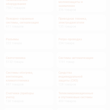
Низковольтное
молниезащиты и
оборудование
заземления
7587
товаров
336
товаров
Пожарно-охранные
Приводная техника,
системы, сигнализация
электродвигатели
611
товаров
135
товаров
Разъемы
Ретро-проводка
222
товара
234
товара
Светотехника
Системы автоматизации
5132
товара
1191
товар
Системы обогрева,
Средства
вентиляции,
индивидуальной
климатотехника
защиты (СИЗ)
697
товаров
128
товаров
Счетчики (приборы
Телекоммуникационные
учета)
и спутниковые системы
130
товаров
400
товаров