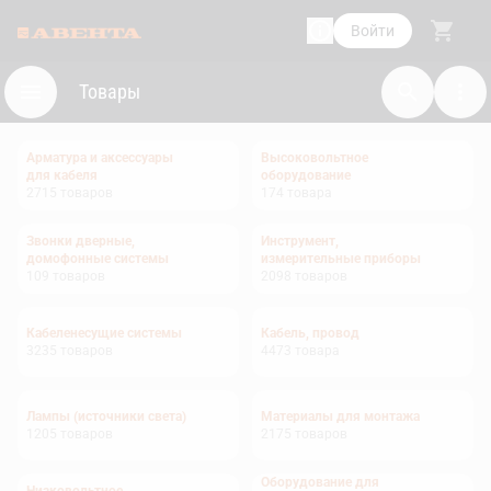
Войти
Товары
Арматура и аксессуары
Высоковольтное
для кабеля
оборудование
2715
товаров
174
товара
Звонки дверные,
Инструмент,
домофонные системы
измерительные приборы
109
товаров
2098
товаров
Кабеленесущие системы
Кабель, провод
3235
товаров
4473
товара
Лампы (источники света)
Материалы для монтажа
1205
товаров
2175
товаров
Оборудование для