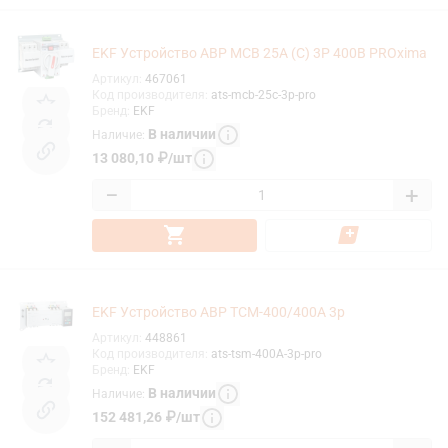
EKF Устройство АВР МCB 25А (C) 3Р 400В PROxima
Артикул
:
467061
Код производителя
:
ats-mcb-25c-3p-pro
Бренд
:
EKF
В наличии
Наличие
:
13 080,10
₽
/
шт
−
+
EKF Устройство АВР ТСM-400/400А 3р
Артикул
:
448861
Код производителя
:
ats-tsm-400A-3p-pro
Бренд
:
EKF
В наличии
Наличие
:
152 481,26
₽
/
шт