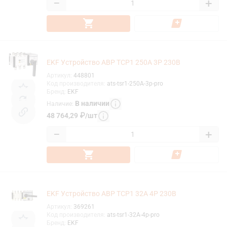
−
+
EKF Устройство АВР ТСР1 250А 3Р 230В
Артикул
:
448801
Код производителя
:
ats-tsr1-250A-3p-pro
Бренд
:
EKF
В наличии
Наличие
:
48 764,29
₽
/
шт
−
+
EKF Устройство АВР ТСР1 32А 4Р 230В
Артикул
:
369261
Код производителя
:
ats-tsr1-32A-4p-pro
Бренд
:
EKF