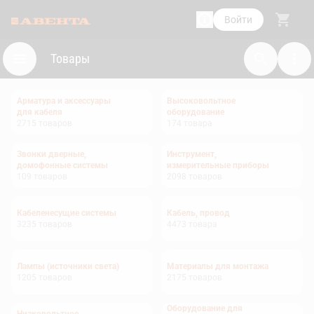
Войти
Товары
Арматура и аксессуары
Высоковольтное
для кабеля
оборудование
2715
товаров
174
товара
Звонки дверные,
Инструмент,
домофонные системы
измерительные приборы
109
товаров
2098
товаров
Кабеленесущие системы
Кабель, провод
3235
товаров
4473
товара
Лампы (источники света)
Материалы для монтажа
1205
товаров
2175
товаров
Оборудование для