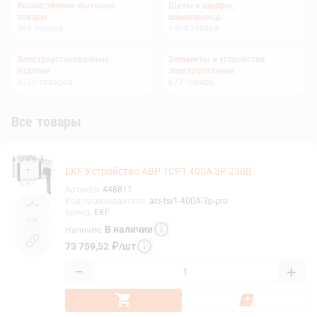
Хозяйственно-бытовые
Щиты и шкафы,
товары
шинопровод
364
товара
1964
товара
Электроустановочные
Элементы и устройства
изделия
электропитания
4725
товаров
673
товара
Все товары
EKF Устройство АВР ТСР1 400А 3Р 230В
Артикул
:
448811
Код производителя
:
ats-tsr1-400A-3p-pro
Бренд
:
EKF
В наличии
Наличие
:
73 759,52
₽
/
шт
−
+