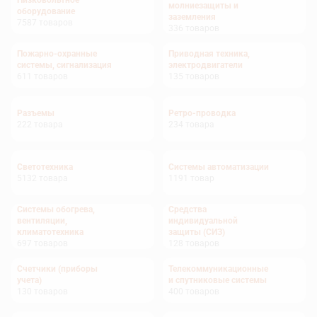
Низковольтное
молниезащиты и
оборудование
заземления
7587
товаров
336
товаров
Пожарно-охранные
Приводная техника,
системы, сигнализация
электродвигатели
611
товаров
135
товаров
Разъемы
Ретро-проводка
222
товара
234
товара
Светотехника
Системы автоматизации
5132
товара
1191
товар
Системы обогрева,
Средства
вентиляции,
индивидуальной
климатотехника
защиты (СИЗ)
697
товаров
128
товаров
Счетчики (приборы
Телекоммуникационные
учета)
и спутниковые системы
130
товаров
400
товаров