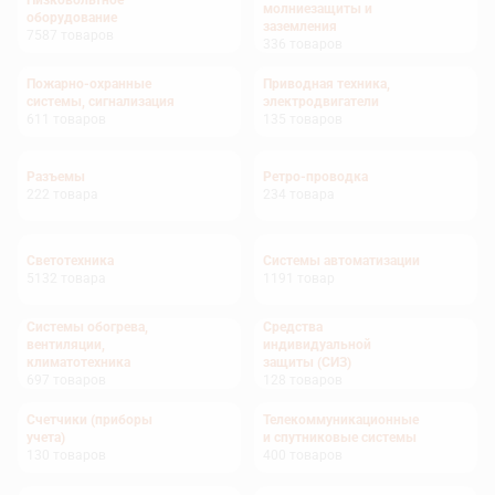
Низковольтное
молниезащиты и
оборудование
заземления
7587
товаров
336
товаров
Пожарно-охранные
Приводная техника,
системы, сигнализация
электродвигатели
611
товаров
135
товаров
Разъемы
Ретро-проводка
222
товара
234
товара
Светотехника
Системы автоматизации
5132
товара
1191
товар
Системы обогрева,
Средства
вентиляции,
индивидуальной
климатотехника
защиты (СИЗ)
697
товаров
128
товаров
Счетчики (приборы
Телекоммуникационные
учета)
и спутниковые системы
130
товаров
400
товаров