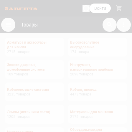
Войти
Товары
Арматура и аксессуары
Высоковольтное
для кабеля
оборудование
2715
товаров
174
товара
Звонки дверные,
Инструмент,
домофонные системы
измерительные приборы
109
товаров
2098
товаров
Кабеленесущие системы
Кабель, провод
3235
товаров
4473
товара
Лампы (источники света)
Материалы для монтажа
1205
товаров
2175
товаров
Оборудование для