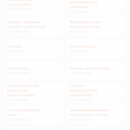
Низковольтное
молниезащиты и
оборудование
заземления
7575
товаров
334
товара
Пожарно-охранные
Приводная техника,
системы, сигнализация
электродвигатели
611
товаров
135
товаров
Разъемы
Ретро-проводка
222
товара
234
товара
Светотехника
Системы автоматизации
5120
товаров
1190
товаров
Системы обогрева,
Средства
вентиляции,
индивидуальной
климатотехника
защиты (СИЗ)
697
товаров
128
товаров
Счетчики (приборы
Телекоммуникационные
учета)
и спутниковые системы
130
товаров
400
товаров