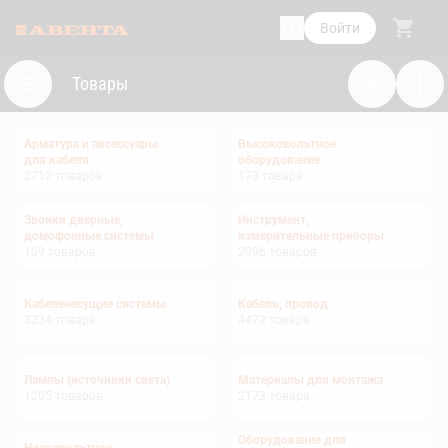
Войти
Товары
Арматура и аксессуары
Высоковольтное
для кабеля
оборудование
2712
товаров
173
товара
Звонки дверные,
Инструмент,
домофонные системы
измерительные приборы
109
товаров
2096
товаров
Кабеленесущие системы
Кабель, провод
3234
товара
4472
товара
Лампы (источники света)
Материалы для монтажа
1205
товаров
2173
товара
Оборудование для