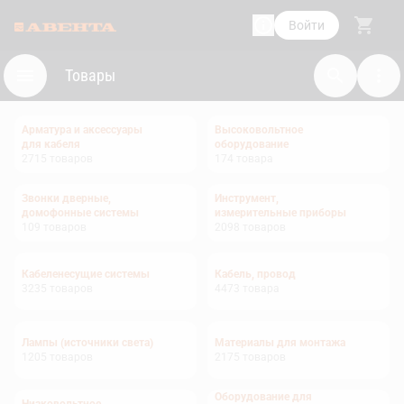
Войти
Товары
Арматура и аксессуары
Высоковольтное
для кабеля
оборудование
2715
товаров
174
товара
Звонки дверные,
Инструмент,
домофонные системы
измерительные приборы
109
товаров
2098
товаров
Кабеленесущие системы
Кабель, провод
3235
товаров
4473
товара
Лампы (источники света)
Материалы для монтажа
1205
товаров
2175
товаров
Оборудование для