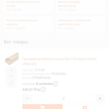
Хозяйственно-бытовые
Щиты и шкафы,
товары
шинопровод
364
товара
1964
товара
Электроустановочные
Элементы и устройства
изделия
электропитания
4725
товаров
673
товара
Все товары
Промрукав Кабель-канал бук 2-й замок 60х40
(40м/уп)
Артикул
:
271301
Код производителя
:
PR.025442
Бренд
:
ПРОМРУКАВ
В наличии
Наличие
:
440,07
₽
/
м
−
+