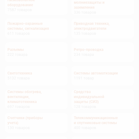
Низковольтное
молниезащиты и
оборудование
заземления
7587
товаров
336
товаров
Пожарно-охранные
Приводная техника,
системы, сигнализация
электродвигатели
611
товаров
135
товаров
Разъемы
Ретро-проводка
222
товара
234
товара
Светотехника
Системы автоматизации
5132
товара
1191
товар
Системы обогрева,
Средства
вентиляции,
индивидуальной
климатотехника
защиты (СИЗ)
697
товаров
128
товаров
Счетчики (приборы
Телекоммуникационные
учета)
и спутниковые системы
130
товаров
400
товаров