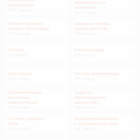
Низковольтное
молниезащиты и
оборудование
заземления
7587
товаров
336
товаров
Пожарно-охранные
Приводная техника,
системы, сигнализация
электродвигатели
611
товаров
135
товаров
Разъемы
Ретро-проводка
222
товара
234
товара
Светотехника
Системы автоматизации
5132
товара
1191
товар
Системы обогрева,
Средства
вентиляции,
индивидуальной
климатотехника
защиты (СИЗ)
697
товаров
128
товаров
Счетчики (приборы
Телекоммуникационные
учета)
и спутниковые системы
130
товаров
400
товаров