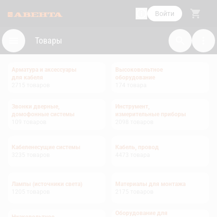
Войти
Товары
Арматура и аксессуары
Высоковольтное
для кабеля
оборудование
2715
товаров
174
товара
Звонки дверные,
Инструмент,
домофонные системы
измерительные приборы
109
товаров
2098
товаров
Кабеленесущие системы
Кабель, провод
3235
товаров
4473
товара
Лампы (источники света)
Материалы для монтажа
1205
товаров
2175
товаров
Оборудование для