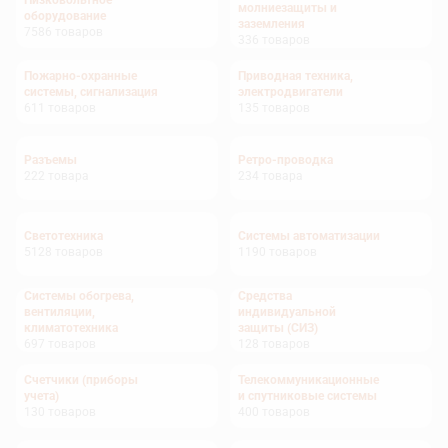
Низковольтное
молниезащиты и
оборудование
заземления
7586
товаров
336
товаров
Пожарно-охранные
Приводная техника,
системы, сигнализация
электродвигатели
611
товаров
135
товаров
Разъемы
Ретро-проводка
222
товара
234
товара
Светотехника
Системы автоматизации
5128
товаров
1190
товаров
Системы обогрева,
Средства
вентиляции,
индивидуальной
климатотехника
защиты (СИЗ)
697
товаров
128
товаров
Счетчики (приборы
Телекоммуникационные
учета)
и спутниковые системы
130
товаров
400
товаров