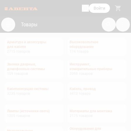
Войти
Товары
Арматура и аксессуары
Высоковольтное
для кабеля
оборудование
2715
товаров
174
товара
Звонки дверные,
Инструмент,
домофонные системы
измерительные приборы
109
товаров
2098
товаров
Кабеленесущие системы
Кабель, провод
3235
товаров
4473
товара
Лампы (источники света)
Материалы для монтажа
1205
товаров
2175
товаров
Оборудование для