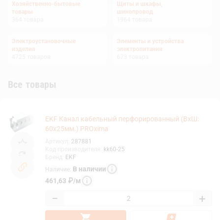
Хозяйственно-бытовые
Щиты и шкафы,
товары
шинопровод
364
товара
1964
товара
Электроустановочные
Элементы и устройства
изделия
электропитания
4725
товаров
673
товара
Все товары
EKF Канал кабельный перфорированный (ВхШ:
60x25мм.) PROxima
Артикул
:
287881
Код производителя
:
kk60-25
Бренд
:
EKF
В наличии
Наличие
:
461,63
₽
/
м
−
+