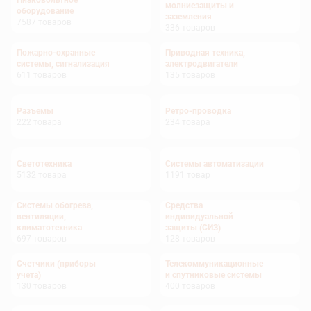
Низковольтное
молниезащиты и
оборудование
заземления
7587
товаров
336
товаров
Пожарно-охранные
Приводная техника,
системы, сигнализация
электродвигатели
611
товаров
135
товаров
Разъемы
Ретро-проводка
222
товара
234
товара
Светотехника
Системы автоматизации
5132
товара
1191
товар
Системы обогрева,
Средства
вентиляции,
индивидуальной
климатотехника
защиты (СИЗ)
697
товаров
128
товаров
Счетчики (приборы
Телекоммуникационные
учета)
и спутниковые системы
130
товаров
400
товаров