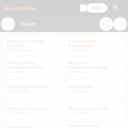
Войти
Товары
Арматура и аксессуары
Высоковольтное
для кабеля
оборудование
2715
товаров
174
товара
Звонки дверные,
Инструмент,
домофонные системы
измерительные приборы
109
товаров
2098
товаров
Кабеленесущие системы
Кабель, провод
3235
товаров
4473
товара
Лампы (источники света)
Материалы для монтажа
1205
товаров
2175
товаров
Оборудование для