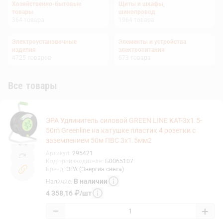
Хозяйственно-бытовые
Щиты и шкафы,
товары
шинопровод
364
товара
1964
товара
Электроустановочные
Элементы и устройства
изделия
электропитания
4725
товаров
673
товара
Все товары
ЭРА Удлинитель силовой GREEN LINE KAT-3x1.5-
50m Greenline на катушке пластик 4 розетки с
заземлением 50м ПВС 3x1.5мм2
Артикул
:
295421
Код производителя
:
Б0065107
Бренд
:
ЭРА (Энергия света)
В наличии
Наличие
:
4 358,16
₽
/
шт
−
+