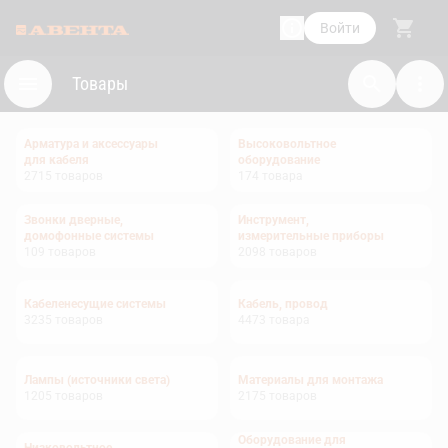
Войти
Товары
Арматура и аксессуары
Высоковольтное
для кабеля
оборудование
2715
товаров
174
товара
Звонки дверные,
Инструмент,
домофонные системы
измерительные приборы
109
товаров
2098
товаров
Кабеленесущие системы
Кабель, провод
3235
товаров
4473
товара
Лампы (источники света)
Материалы для монтажа
1205
товаров
2175
товаров
Оборудование для