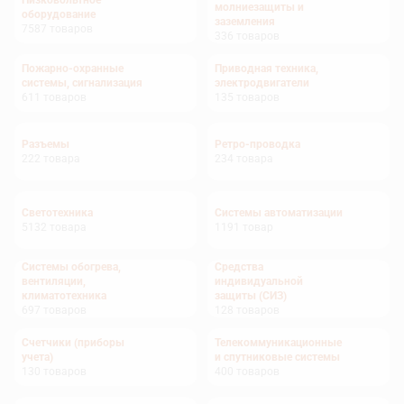
Низковольтное
молниезащиты и
оборудование
заземления
7587
товаров
336
товаров
Пожарно-охранные
Приводная техника,
системы, сигнализация
электродвигатели
611
товаров
135
товаров
Разъемы
Ретро-проводка
222
товара
234
товара
Светотехника
Системы автоматизации
5132
товара
1191
товар
Системы обогрева,
Средства
вентиляции,
индивидуальной
климатотехника
защиты (СИЗ)
697
товаров
128
товаров
Счетчики (приборы
Телекоммуникационные
учета)
и спутниковые системы
130
товаров
400
товаров