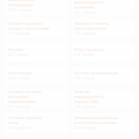
Низковольтное
молниезащиты и
оборудование
заземления
7587
товаров
336
товаров
Пожарно-охранные
Приводная техника,
системы, сигнализация
электродвигатели
611
товаров
135
товаров
Разъемы
Ретро-проводка
222
товара
234
товара
Светотехника
Системы автоматизации
5132
товара
1191
товар
Системы обогрева,
Средства
вентиляции,
индивидуальной
климатотехника
защиты (СИЗ)
697
товаров
128
товаров
Счетчики (приборы
Телекоммуникационные
учета)
и спутниковые системы
130
товаров
400
товаров