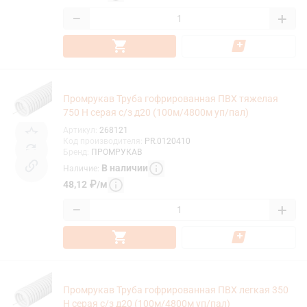
−
+
Промрукав Труба гофрированная ПВХ тяжелая
750 Н серая с/з д20 (100м/4800м уп/пал)
Артикул
:
268121
Код производителя
:
PR.0120410
Бренд
:
ПРОМРУКАВ
В наличии
Наличие
:
48,12
₽
/
м
−
+
Промрукав Труба гофрированная ПВХ легкая 350
Н серая с/з д20 (100м/4800м уп/пал)