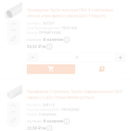
Промрукав Труба жесткая ПВХ 3-х метровая
легкая атмосферостойкая д20 (150м/уп)
Артикул
:
307531
Код производителя
:
PR.01420
Бренд
:
ПРОМРУКАВ
В наличии
Наличие
:
53,52
₽
/
м
−
+
Промрукав Строитель Труба гофрированная ПВХ
серая с/з д20 (100м/4800м уп/пал)
Артикул
:
268113
Код производителя
:
PR.032000
Бренд
:
Строитель
В наличии
Наличие
:
22,58
₽
/
м