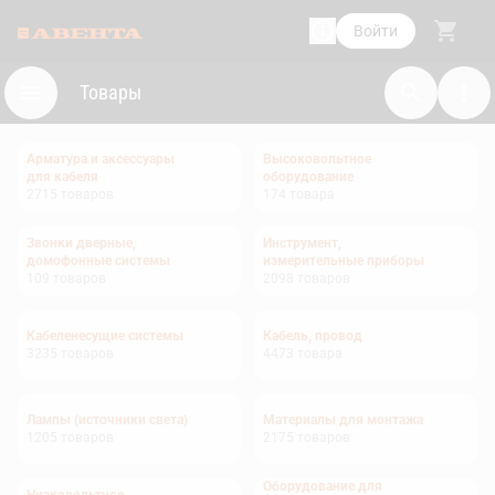
Войти
Товары
Арматура и аксессуары
Высоковольтное
для кабеля
оборудование
2715
товаров
174
товара
Звонки дверные,
Инструмент,
домофонные системы
измерительные приборы
109
товаров
2098
товаров
Кабеленесущие системы
Кабель, провод
3235
товаров
4473
товара
Лампы (источники света)
Материалы для монтажа
1205
товаров
2175
товаров
Оборудование для