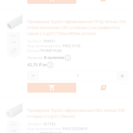
Промрукав Труба гофрированная ПНД лёгкая 350
Н безгалогенная (HF) стойкая к ультрафиолету
серая с/з д20 (100м/4800м уп/пал)
Артикул
:
298951
Код производителя
:
PR02.0130
Бренд
:
ПРОМРУКАВ
В наличии
Наличие
:
42,70
₽
/
м
−
+
Промрукав Труба гофрированная ПВХ легкая 350
Н серая с/з д20 (10м/уп)
Артикул
:
267352
Код производителя
:
PR.012032М10