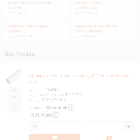
Хозяйственно-бытовые
Щиты и шкафы,
товары
шинопровод
364
товара
1964
товара
Электроустановочные
Элементы и устройства
изделия
электропитания
4725
товаров
673
товара
Все товары
Промрукав Патрубок-муфта д20 (70шт/840шт уп/
кор)
Артикул
:
314541
Код производителя
:
PR.01720
Бренд
:
ПРОМРУКАВ
В наличии
Наличие
:
15,31
₽
/
шт
−
+