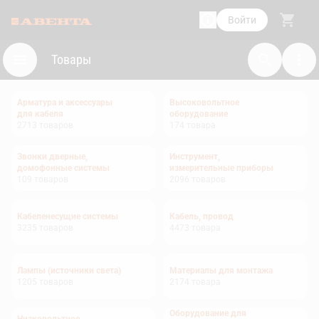
Войти
Товары
Арматура и аксессуары
Высоковольтное
для кабеля
оборудование
2713
товаров
174
товара
Звонки дверные,
Инструмент,
домофонные системы
измерительные приборы
109
товаров
2096
товаров
Кабеленесущие системы
Кабель, провод
3235
товаров
4473
товара
Лампы (источники света)
Материалы для монтажа
1205
товаров
2174
товара
Оборудование для