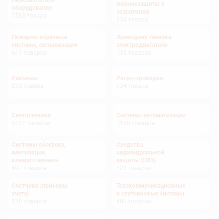
Низковольтное
молниезащиты и
оборудование
заземления
7583
товара
334
товара
Пожарно-охранные
Приводная техника,
системы, сигнализация
электродвигатели
611
товаров
135
товаров
Разъемы
Ретро-проводка
222
товара
234
товара
Светотехника
Системы автоматизации
5127
товаров
1190
товаров
Системы обогрева,
Средства
вентиляции,
индивидуальной
климатотехника
защиты (СИЗ)
697
товаров
128
товаров
Счетчики (приборы
Телекоммуникационные
учета)
и спутниковые системы
130
товаров
400
товаров