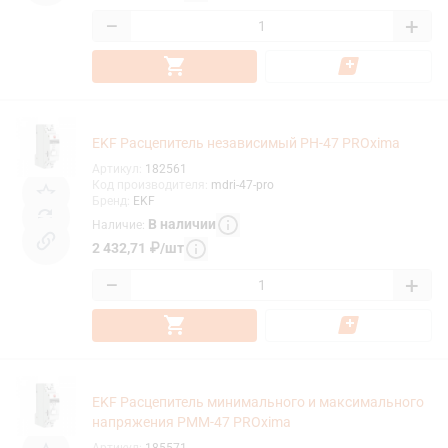
−
+
EKF Расцепитель независимый РН-47 PROxima
Артикул
:
182561
Код производителя
:
mdri-47-pro
Бренд
:
EKF
В наличии
Наличие
:
2 432,71
₽
/
шт
−
+
EKF Расцепитель минимального и максимального
напряжения РММ-47 PROxima
Артикул
:
185571