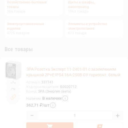
Хозяйственно-бытовые
Щиты и шкафы,
товары
шинопровод
364
товара
1964
товара
Электроустановочные
Элементы и устройства
изделия
электропитания
4725
товаров
673
товара
Все товары
ЭРА Розетка Эксперт 11-2401-01 с заземлением
крышкой 2P+E IP54 16A-250В ОУ горизонт. белый
Артикул
:
337741
Код производителя
:
Б0020712
Бренд
:
ЭРА (Энергия света)
В наличии
Наличие
:
362,71
₽
/
шт
−
+