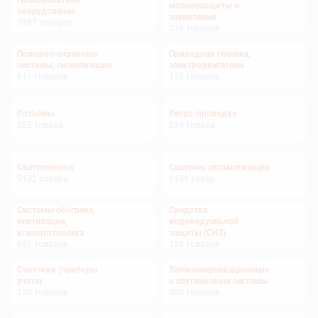
Низковольтное
молниезащиты и
оборудование
заземления
7587
товаров
336
товаров
Пожарно-охранные
Приводная техника,
системы, сигнализация
электродвигатели
611
товаров
135
товаров
Разъемы
Ретро-проводка
222
товара
234
товара
Светотехника
Системы автоматизации
5132
товара
1191
товар
Системы обогрева,
Средства
вентиляции,
индивидуальной
климатотехника
защиты (СИЗ)
697
товаров
128
товаров
Счетчики (приборы
Телекоммуникационные
учета)
и спутниковые системы
130
товаров
400
товаров