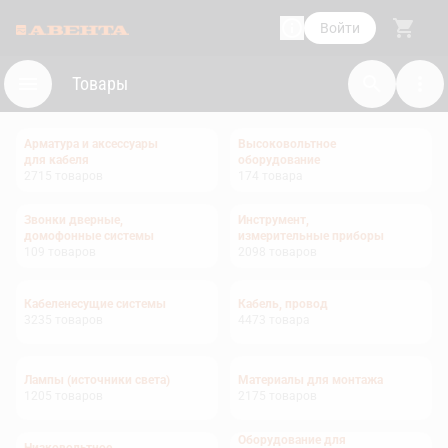
Войти
Товары
Арматура и аксессуары
Высоковольтное
для кабеля
оборудование
2715
товаров
174
товара
Звонки дверные,
Инструмент,
домофонные системы
измерительные приборы
109
товаров
2098
товаров
Кабеленесущие системы
Кабель, провод
3235
товаров
4473
товара
Лампы (источники света)
Материалы для монтажа
1205
товаров
2175
товаров
Оборудование для