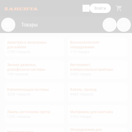
Войти
Товары
Арматура и аксессуары
Высоковольтное
для кабеля
оборудование
2709
товаров
173
товара
Звонки дверные,
Инструмент,
домофонные системы
измерительные приборы
109
товаров
2092
товара
Кабеленесущие системы
Кабель, провод
3228
товаров
4468
товаров
Лампы (источники света)
Материалы для монтажа
1205
товаров
2162
товара
Оборудование для