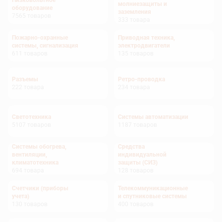
Низковольтное
молниезащиты и
оборудование
заземления
7565
товаров
333
товара
Пожарно-охранные
Приводная техника,
системы, сигнализация
электродвигатели
611
товаров
135
товаров
Разъемы
Ретро-проводка
222
товара
234
товара
Светотехника
Системы автоматизации
5107
товаров
1187
товаров
Системы обогрева,
Средства
вентиляции,
индивидуальной
климатотехника
защиты (СИЗ)
694
товара
128
товаров
Счетчики (приборы
Телекоммуникационные
учета)
и спутниковые системы
130
товаров
400
товаров