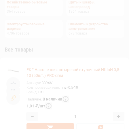
Хозяйственно-бытовые
Щиты и шкафы,
товары
шинопровод
364
товара
1964
товара
Электроустановочные
Элементы и устройства
изделия
электропитания
4706
товаров
673
товара
Все товары
EKF Наконечник штыревой втулочный НШвИ 0,5-
10 (50шт.) PROxima
Артикул
:
339461
Код производителя
:
nhvi-0.5-10
Бренд
:
EKF
В наличии
Наличие
:
1,01
₽
/
шт
−
+