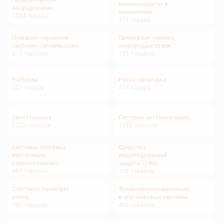
Низковольтное
молниезащиты и
оборудование
заземления
7584
товара
334
товара
Пожарно-охранные
Приводная техника,
системы, сигнализация
электродвигатели
611
товаров
135
товаров
Разъемы
Ретро-проводка
222
товара
234
товара
Светотехника
Системы автоматизации
5127
товаров
1190
товаров
Системы обогрева,
Средства
вентиляции,
индивидуальной
климатотехника
защиты (СИЗ)
697
товаров
128
товаров
Счетчики (приборы
Телекоммуникационные
учета)
и спутниковые системы
130
товаров
400
товаров