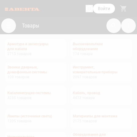
Войти
Товары
Арматура и аксессуары
Высоковольтное
для кабеля
оборудование
2713
товаров
174
товара
Звонки дверные,
Инструмент,
домофонные системы
измерительные приборы
109
товаров
2097
товаров
Кабеленесущие системы
Кабель, провод
3235
товаров
4473
товара
Лампы (источники света)
Материалы для монтажа
1205
товаров
2175
товаров
Оборудование для