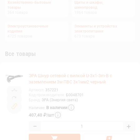
Хозяйственно-бытовые
Щиты и шкафы,
товары
шинопровод
364
товара
1964
товара
Электроустановочные
Элементы и устройства
изделия
электропитания
4725
товаров
673
товара
Все товары
ЭРА Шнур сетевой с вилкой U-3x1-3m-B с
заземлением 3м ПВС 3x1мм2 черный
Артикул
:
357221
Код производителя
:
Б0048701
Бренд
:
ЭРА (Энергия света)
В наличии
Наличие
:
407,40
₽
/
шт
−
+