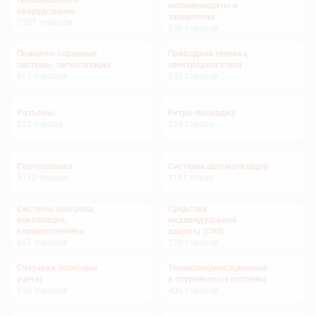
Низковольтное
молниезащиты и
оборудование
заземления
7587
товаров
336
товаров
Пожарно-охранные
Приводная техника,
системы, сигнализация
электродвигатели
611
товаров
135
товаров
Разъемы
Ретро-проводка
222
товара
234
товара
Светотехника
Системы автоматизации
5132
товара
1191
товар
Системы обогрева,
Средства
вентиляции,
индивидуальной
климатотехника
защиты (СИЗ)
697
товаров
128
товаров
Счетчики (приборы
Телекоммуникационные
учета)
и спутниковые системы
130
товаров
400
товаров