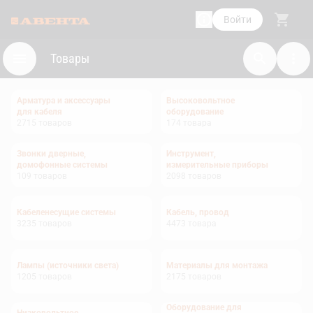
Войти
Товары
Арматура и аксессуары
Высоковольтное
для кабеля
оборудование
2715
товаров
174
товара
Звонки дверные,
Инструмент,
домофонные системы
измерительные приборы
109
товаров
2098
товаров
Кабеленесущие системы
Кабель, провод
3235
товаров
4473
товара
Лампы (источники света)
Материалы для монтажа
1205
товаров
2175
товаров
Оборудование для