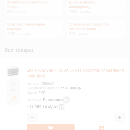
Хозяйственно-бытовые
Щиты и шкафы,
товары
шинопровод
364
товара
1964
товара
Электроустановочные
Элементы и устройства
изделия
электропитания
4725
товаров
673
товара
Все товары
EKF Рубильник 1000A 3P без рукоятки управления
TwinBlock
Артикул
:
386661
Код производителя
:
tb-s-1000-3p
Бренд
:
EKF
В наличии
Наличие
:
111 959,16
₽
/
шт
−
+