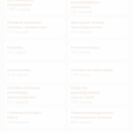
Низковольтное
молниезащиты и
оборудование
заземления
7587
товаров
336
товаров
Пожарно-охранные
Приводная техника,
системы, сигнализация
электродвигатели
611
товаров
135
товаров
Разъемы
Ретро-проводка
222
товара
234
товара
Светотехника
Системы автоматизации
5132
товара
1191
товар
Системы обогрева,
Средства
вентиляции,
индивидуальной
климатотехника
защиты (СИЗ)
697
товаров
128
товаров
Счетчики (приборы
Телекоммуникационные
учета)
и спутниковые системы
130
товаров
400
товаров