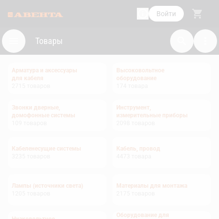
Войти
Товары
Арматура и аксессуары
Высоковольтное
для кабеля
оборудование
2715
товаров
174
товара
Звонки дверные,
Инструмент,
домофонные системы
измерительные приборы
109
товаров
2098
товаров
Кабеленесущие системы
Кабель, провод
3235
товаров
4473
товара
Лампы (источники света)
Материалы для монтажа
1205
товаров
2175
товаров
Оборудование для