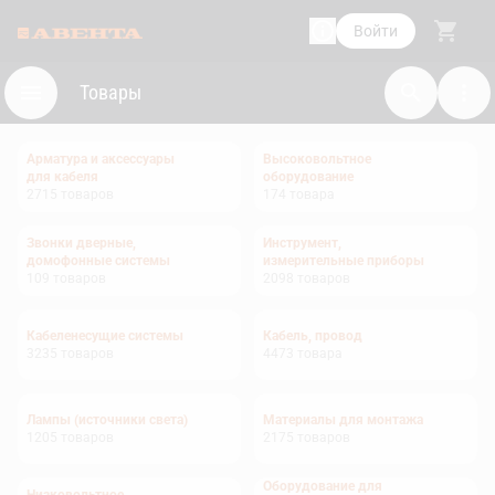
Войти
Товары
Арматура и аксессуары
Высоковольтное
для кабеля
оборудование
2715
товаров
174
товара
Звонки дверные,
Инструмент,
домофонные системы
измерительные приборы
109
товаров
2098
товаров
Кабеленесущие системы
Кабель, провод
3235
товаров
4473
товара
Лампы (источники света)
Материалы для монтажа
1205
товаров
2175
товаров
Оборудование для