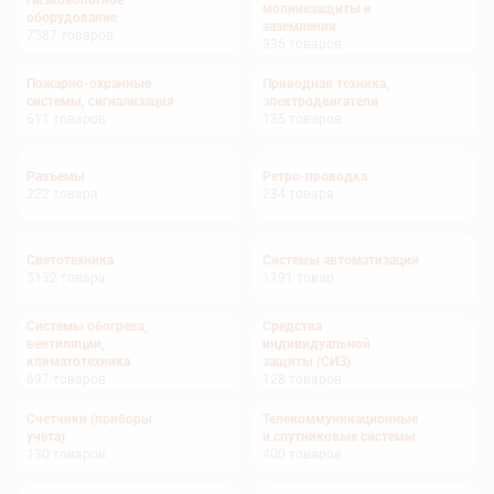
Низковольтное
молниезащиты и
оборудование
заземления
7587
товаров
336
товаров
Пожарно-охранные
Приводная техника,
системы, сигнализация
электродвигатели
611
товаров
135
товаров
Разъемы
Ретро-проводка
222
товара
234
товара
Светотехника
Системы автоматизации
5132
товара
1191
товар
Системы обогрева,
Средства
вентиляции,
индивидуальной
климатотехника
защиты (СИЗ)
697
товаров
128
товаров
Счетчики (приборы
Телекоммуникационные
учета)
и спутниковые системы
130
товаров
400
товаров