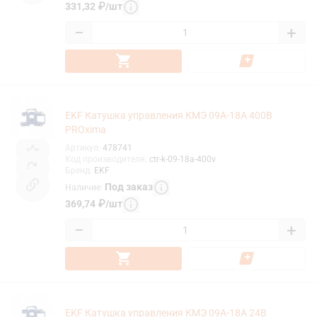
331,32
₽
/
шт
−
+
EKF Катушка управления КМЭ 09А-18А 400В
PROxima
Артикул
:
478741
Код производителя
:
ctr-k-09-18a-400v
Бренд
:
EKF
Под заказ
Наличие
:
369,74
₽
/
шт
−
+
EKF Катушка управления КМЭ 09А-18А 24В