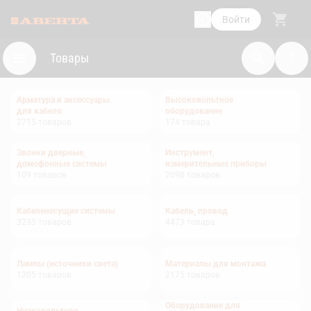
Войти
Товары
Арматура и аксессуары
Высоковольтное
для кабеля
оборудование
2715
товаров
174
товара
Звонки дверные,
Инструмент,
домофонные системы
измерительные приборы
109
товаров
2098
товаров
Кабеленесущие системы
Кабель, провод
3235
товаров
4473
товара
Лампы (источники света)
Материалы для монтажа
1205
товаров
2175
товаров
Оборудование для