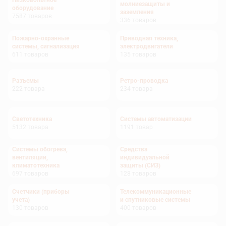
Низковольтное
молниезащиты и
оборудование
заземления
7587
товаров
336
товаров
Пожарно-охранные
Приводная техника,
системы, сигнализация
электродвигатели
611
товаров
135
товаров
Разъемы
Ретро-проводка
222
товара
234
товара
Светотехника
Системы автоматизации
5132
товара
1191
товар
Системы обогрева,
Средства
вентиляции,
индивидуальной
климатотехника
защиты (СИЗ)
697
товаров
128
товаров
Счетчики (приборы
Телекоммуникационные
учета)
и спутниковые системы
130
товаров
400
товаров