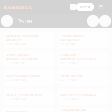
Войти
Товары
Арматура и аксессуары
Высоковольтное
для кабеля
оборудование
2715
товаров
174
товара
Звонки дверные,
Инструмент,
домофонные системы
измерительные приборы
109
товаров
2098
товаров
Кабеленесущие системы
Кабель, провод
3235
товаров
4473
товара
Лампы (источники света)
Материалы для монтажа
1205
товаров
2175
товаров
Оборудование для