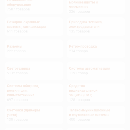
Низковольтное
молниезащиты и
оборудование
заземления
7587
товаров
336
товаров
Пожарно-охранные
Приводная техника,
системы, сигнализация
электродвигатели
611
товаров
135
товаров
Разъемы
Ретро-проводка
222
товара
234
товара
Светотехника
Системы автоматизации
5132
товара
1191
товар
Системы обогрева,
Средства
вентиляции,
индивидуальной
климатотехника
защиты (СИЗ)
697
товаров
128
товаров
Счетчики (приборы
Телекоммуникационные
учета)
и спутниковые системы
130
товаров
400
товаров