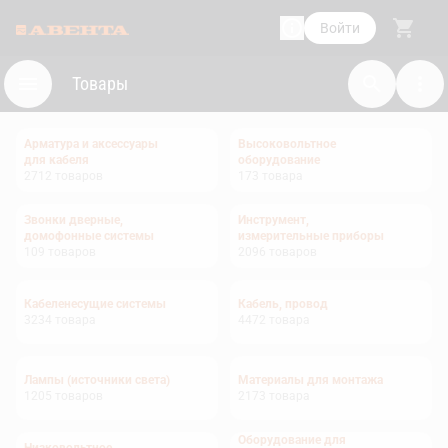
Войти
Товары
Арматура и аксессуары
Высоковольтное
для кабеля
оборудование
2712
товаров
173
товара
Звонки дверные,
Инструмент,
домофонные системы
измерительные приборы
109
товаров
2096
товаров
Кабеленесущие системы
Кабель, провод
3234
товара
4472
товара
Лампы (источники света)
Материалы для монтажа
1205
товаров
2173
товара
Оборудование для