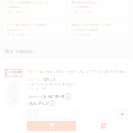
Хозяйственно-бытовые
Щиты и шкафы,
товары
шинопровод
364
товара
1964
товара
Электроустановочные
Элементы и устройства
изделия
электропитания
4718
товаров
673
товара
Все товары
EKF Наклейка "Не влезай убьет" (100x200) PROxima
Артикул
:
429591
Код производителя
:
an-3-03
Бренд
:
EKF
В наличии
Наличие
:
70,49
₽
/
шт
−
+