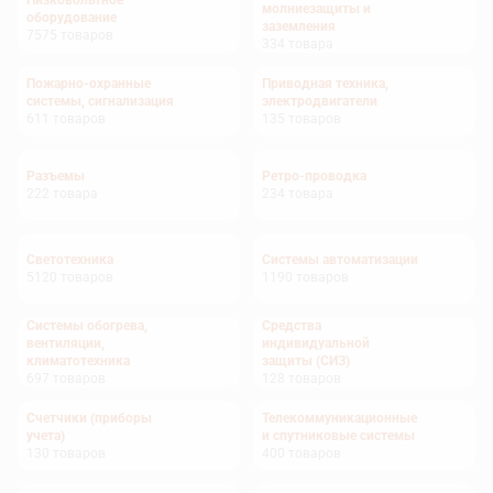
Низковольтное
молниезащиты и
оборудование
заземления
7575
товаров
334
товара
Пожарно-охранные
Приводная техника,
системы, сигнализация
электродвигатели
611
товаров
135
товаров
Разъемы
Ретро-проводка
222
товара
234
товара
Светотехника
Системы автоматизации
5120
товаров
1190
товаров
Системы обогрева,
Средства
вентиляции,
индивидуальной
климатотехника
защиты (СИЗ)
697
товаров
128
товаров
Счетчики (приборы
Телекоммуникационные
учета)
и спутниковые системы
130
товаров
400
товаров