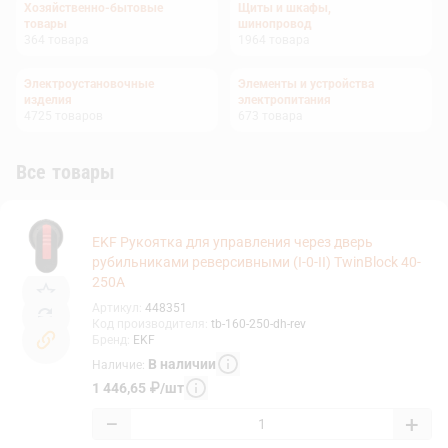
Хозяйственно-бытовые
Щиты и шкафы,
товары
шинопровод
364
товара
1964
товара
Электроустановочные
Элементы и устройства
изделия
электропитания
4725
товаров
673
товара
Все товары
EKF Рукоятка для управления через дверь
рубильниками реверсивными (I-0-II) TwinBlock 40-
250А
Артикул
:
448351
Код производителя
:
tb-160-250-dh-rev
Бренд
:
EKF
В наличии
Наличие
:
1 446,65
₽
/
шт
−
+