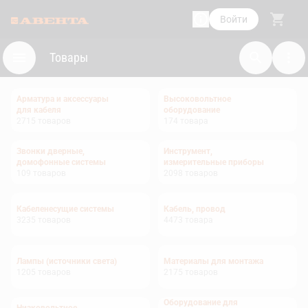
Войти
Товары
Арматура и аксессуары
Высоковольтное
для кабеля
оборудование
2715
товаров
174
товара
Звонки дверные,
Инструмент,
домофонные системы
измерительные приборы
109
товаров
2098
товаров
Кабеленесущие системы
Кабель, провод
3235
товаров
4473
товара
Лампы (источники света)
Материалы для монтажа
1205
товаров
2175
товаров
Оборудование для