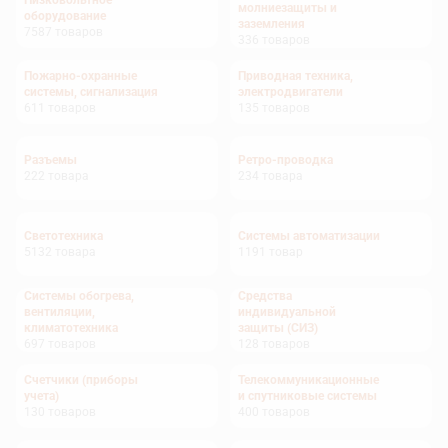
Низковольтное
молниезащиты и
оборудование
заземления
7587
товаров
336
товаров
Пожарно-охранные
Приводная техника,
системы, сигнализация
электродвигатели
611
товаров
135
товаров
Разъемы
Ретро-проводка
222
товара
234
товара
Светотехника
Системы автоматизации
5132
товара
1191
товар
Системы обогрева,
Средства
вентиляции,
индивидуальной
климатотехника
защиты (СИЗ)
697
товаров
128
товаров
Счетчики (приборы
Телекоммуникационные
учета)
и спутниковые системы
130
товаров
400
товаров