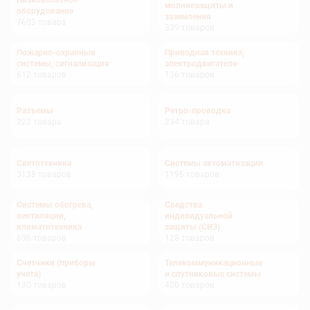
Низковольтное
молниезащиты и
оборудование
заземления
7603
товара
339
товаров
Пожарно-охранные
Приводная техника,
системы, сигнализация
электродвигатели
612
товаров
136
товаров
Разъемы
Ретро-проводка
222
товара
234
товара
Светотехника
Системы автоматизации
5138
товаров
1196
товаров
Системы обогрева,
Средства
вентиляции,
индивидуальной
климатотехника
защиты (СИЗ)
696
товаров
128
товаров
Счетчики (приборы
Телекоммуникационные
учета)
и спутниковые системы
130
товаров
400
товаров