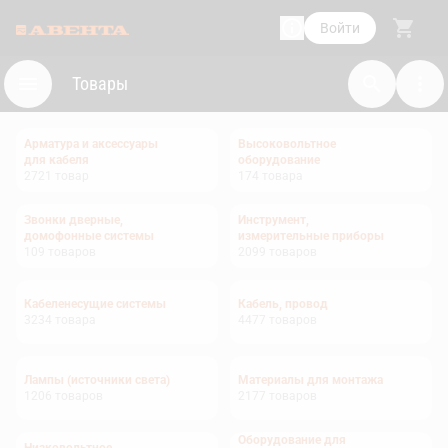
Войти
Товары
Арматура и аксессуары
Высоковольтное
для кабеля
оборудование
2721
товар
174
товара
Звонки дверные,
Инструмент,
домофонные системы
измерительные приборы
109
товаров
2099
товаров
Кабеленесущие системы
Кабель, провод
3234
товара
4477
товаров
Лампы (источники света)
Материалы для монтажа
1206
товаров
2177
товаров
Оборудование для