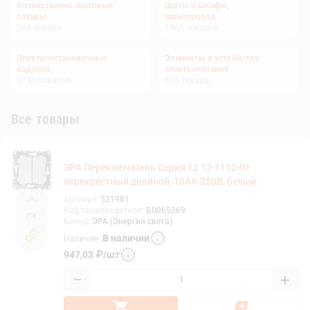
Хозяйственно-бытовые
Щиты и шкафы,
товары
шинопровод
364
товара
1965
товаров
Электроустановочные
Элементы и устройства
изделия
электропитания
4730
товаров
673
товара
Все товары
ЭРА Переключатель Серия 12 12-1112-01
перекрёстный двойной, 10АХ-250В, белый
Артикул
:
521981
Код производителя
:
Б0065269
Бренд
:
ЭРА (Энергия света)
В наличии
Наличие
:
947,03
₽
/
шт
−
+