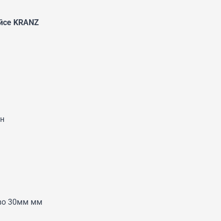
ейсе KRANZ
он
ево 30мм мм