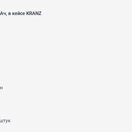
Ач, в кейсе KRANZ
он
 штук