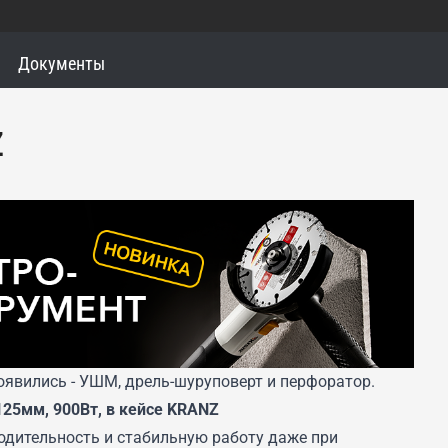
Документы
Z
явились - УШМ, дрель-шуруповерт и перфоратор.
25мм, 900Вт, в кейсе KRANZ
одительность и стабильную работу даже при