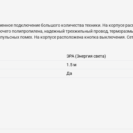
менное подключение большого количества техники. На корпусе ра
ючего полипропилена, надежный трехжильный провод, терморазмы
пульсных помех. На корпусе расположена кнопка выключения. Се
ства, гарантируя высокое качество его исполнения. Длина провода
имеет кольцо на шнуре, благодаря чему прибор можно быстро выдер
ЭРА (Энергия света)
1.5 м
Да