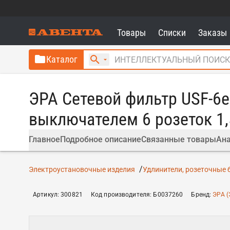
Товары
Списки
Заказы
Каталог
ЭРА Сетевой фильтр USF-6e
выключателем 6 розеток 1
Главное
Подробное описание
Связанные товары
Ана
Электроустановочные изделия
Удлинители, розеточные 
Артикул
:
300821
Код производителя
:
Б0037260
Бренд
:
ЭРА (