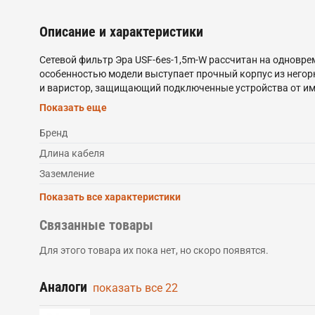
Описание и характеристики
Сетевой фильтр Эра USF-6es-1,5m-W рассчитан на одновре
особенностью модели выступает прочный корпус из негор
и варистор, защищающий подключенные устройства от им
компании ЭРА, проходит проверку на всех этапах производ
Показать еще
использовать в пределах одной комнаты. Сетевой фильтр 
Бренд
Длина кабеля
Заземление
Показать все характеристики
Связанные товары
Для этого товара их пока нет, но скоро появятся.
Аналоги
показать все
22