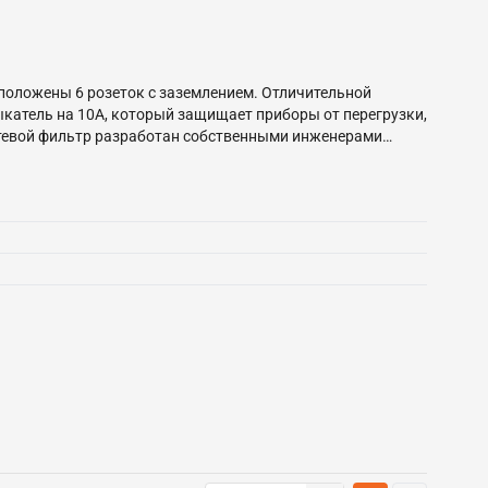
сположены 6 розеток с заземлением. Отличительной
катель на 10А, который защищает приборы от перегрузки,
тевой фильтр разработан собственными инженерами
 модели составляет 1,5 метра. Удлинитель удобно
нуть из сети.