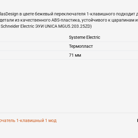
и AtlasDesign в цвете бежевый переключателя 1-клавишного подходит 
 детали из качественного ABS-пластика, устойчивого к царапина
chneider Electric ЭУИ UNICA MGU5.203.25ZD)
Systeme Electric
Термопласт
71 мм
ючатель 1-клавишный 1 мод