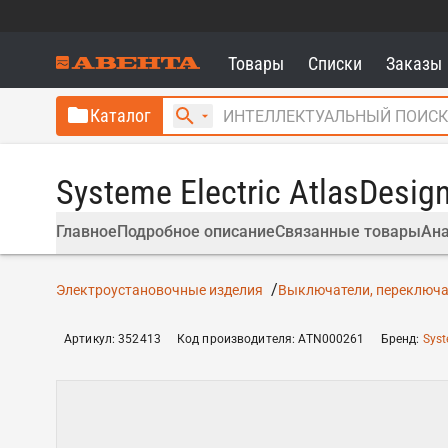
Товары
Списки
Заказы
Каталог
Systeme Electric AtlasDesi
Главное
Подробное описание
Связанные товары
Ана
Электроустановочные изделия
Выключатели, переключа
Артикул
:
352413
Код производителя
:
ATN000261
Бренд
:
Syst