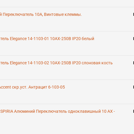
ый Переключатель 10А, Винтовые клеммы.
ель Elegance 14-1103-01 10АХ-250В IP20 белый
ель Elegance 14-1103-02 10АХ-250В IP20 слоновая кость
ccent скр.уст. Антрацит 6-103-05
NSPIRIA Алюминий Переключатель одноклавишный 10 AX -