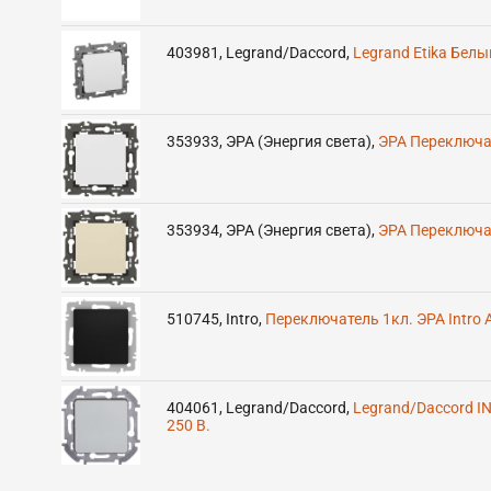
403981
,
Legrand/Daccord
,
Legrand Etika Бел
353933
,
ЭРА (Энергия света)
,
ЭРА Переключат
353934
,
ЭРА (Энергия света)
,
ЭРА Переключат
510745
,
Intro
,
Переключатель 1кл. ЭРА Intro A
404061
,
Legrand/Daccord
,
Legrand/Daccord I
250 В.