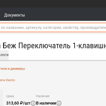
Документы
gn Беж Переключатель 1-клавиш
логи
тели и диммеры
eme Electric
цена
наличие
313,60
₽
/
шт
В наличии