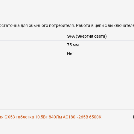
статочна для обычного потребителя. Работа в цепи с выключателе
ЭРА (Энергия света)
75 мм
Нет
я GX53 таблетка 10,5Вт 840Лм AC180~265В 6500К