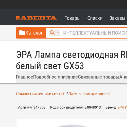
Товары
Списки
Заказы
Каталог
ЭРА Лампа светодиодная RE
белый свет GX53
Главное
Подробное описание
Связанные товары
Ана
Лампы (источники света)
Лампы светодиодные
Артикул
:
347703
Код производителя
:
Б0048013
Бренд
:
ЭРА (