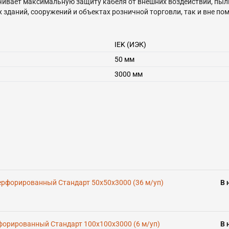
ивает максимальную защиту кабеля от внешних воздействий, пыли 
зданий, сооружений и объектах розничной торговли, так и вне пом
я из рулонной холоднокатаной стали, оцинкованной конвейерным 
IEK (ИЭК)
ов и аксессуаров, предназначенных для изменения направления т
50 мм
-83135016-2017. По требованиям безопасности изделие соответств
3000 мм
рфорированный Стандарт 50х50х3000 (36 м/уп)
В 
орированный Стандарт 100х100х3000 (6 м/уп)
В 