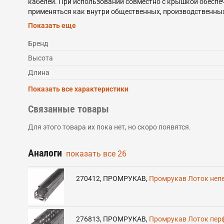
кабелей. При использовании совместно с крышкой обеспеч
применяться как внутри общественных, производственных 
помещениях с повышенной влажностью.
Показать еще
Прокатные неперфорированные лотки IEK изготавливаютс
готовых изделий в расплав цинка ГОСТ 9.307.
Бренд
Система прокатных лотков IEK состоит из прямых элемент
Высота
разных габаритов.
Лоток неперфорированный выпускается по ТУ 27.33.13-002
Длина
Показать все характеристики
Связанные товары
Для этого товара их пока нет, но скоро появятся.
Аналоги
показать все
26
270412
,
ПРОМРУКАВ
,
Промрукав Лоток непе
276813
,
ПРОМРУКАВ
,
Промрукав Лоток перф