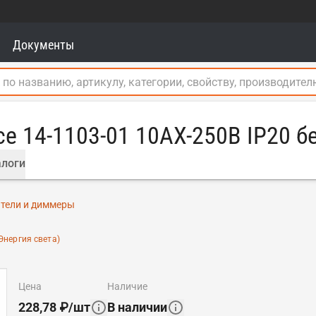
Документы
e 14-1103-01 10АХ-250В IP20 б
логи
тели и диммеры
Энергия света)
цена
наличие
228,78
₽
/
шт
В наличии