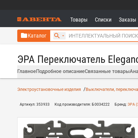
Товары
Списки
Заказы
Каталог
ЭРА Переключатель Eleganc
Главное
Подробное описание
Связанные товары
Ана
Электроустановочные изделия
Выключатели, переключа
Артикул
:
353933
Код производителя
:
Б0034222
Бренд
:
ЭРА (