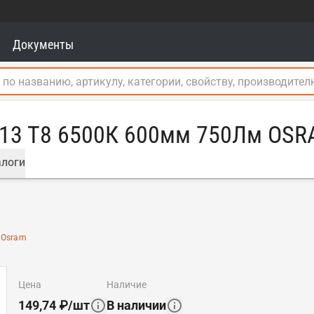
Документы
G13 T8 6500К 600мм 750Лм OS
логи
:
Osram
цена
наличие
149,74
₽
/
шт
В наличии