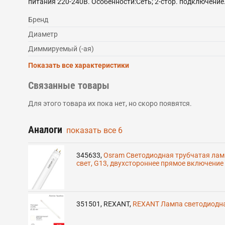
питания 220-240В. Особенности:Сеть; 2-стор. подключени
Бренд
Диаметр
Диммируемый (-ая)
Показать все характеристики
Связанные товары
Для этого товара их пока нет, но скоро появятся.
Аналоги
показать все
6
345633
,
Osram Светодиодная трубчатая ламп
свет, G13, двухстороннее прямое включение
351501
,
REXANT
,
REXANT Лампа светодиодная