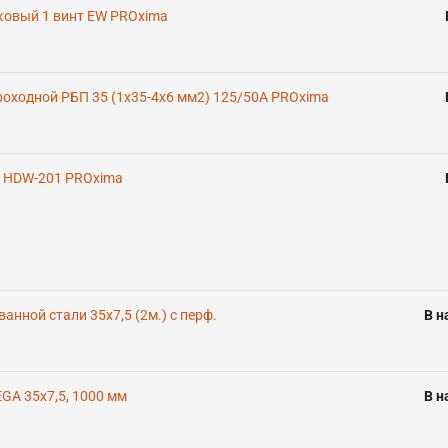
ковый 1 винт EW PROxima
оходной РБП 35 (1x35-4x6 мм2) 125/50А PROxima
а HDW-201 PROxima
анной стали 35х7,5 (2м.) с перф.
В н
GA 35х7,5, 1000 мм
В н