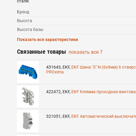
стали.
Бренд
Высота
Высота базы
Показать все характеристики
Связанные товары
показать все
7
431643
,
EKF
,
EKF Шина "0" N (6x9мм) 6 отве
PROxima
422472
,
EKF
,
EKF Клемма проходная винтовая
321051
,
EKF
,
EKF Автоматический выключател