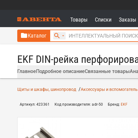
Товары
Списки
Заказы
Каталог
EKF DIN-рейка перфориров
Главное
Подробное описание
Связанные товары
Ана
Щиты и шкафы, шинопровод
Аксессуары и вспомогатель
Артикул
:
423361
Код производителя
:
adr-50
Бренд
:
EKF