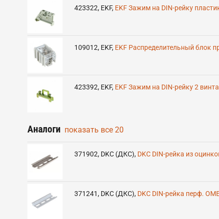
423322
,
EKF
,
EKF Зажим на DIN-рейку пласти
109012
,
EKF
,
EKF Распределительный блок пр
423392
,
EKF
,
EKF Зажим на DIN-рейку 2 винт
Аналоги
показать все
20
371902
,
DKC (ДКС)
,
DKC DIN-рейка из оцинков
371241
,
DKC (ДКС)
,
DKC DIN-рейка перф. OME